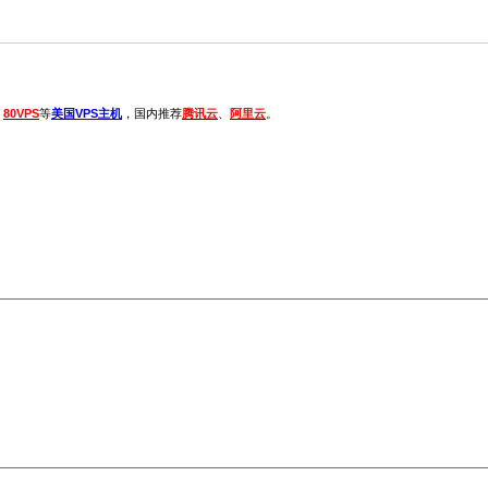
、
80VPS
等
美国VPS主机
，国内推荐
腾讯云
、
阿里云
。