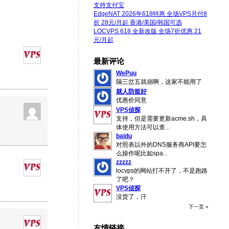
支持支付宝
EdgeNAT 2026年618特惠 全场VPS月付8
折 28元/月起 香港/美国/韩国可选
LOCVPS 618 全新改版 全场7折优惠 21
元/月起
最新评论
WePuu
隔三岔五就崩啊，这家不能用了
就人防挺好
优惠价同意
VPS侦探
支持，但是需要更新acme.sh，具
体使用方法可以查
...
baidu
对照表以外的DNS服务商API要怎
么操作呢比如spa
...
zzzzz
locvps的网站打不开了，不是跑路
了吧？
VPS侦探
没货了，汗
下一页 »
友情链接