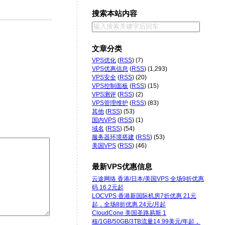
搜索本站内容
文章分类
VPS优化
(
RSS
) (7)
VPS优惠信息
(
RSS
) (1,293)
VPS安全
(
RSS
) (20)
VPS控制面板
(
RSS
) (15)
VPS测评
(
RSS
) (2)
VPS管理维护
(
RSS
) (83)
其他
(
RSS
) (53)
国内VPS
(
RSS
) (1)
域名
(
RSS
) (54)
服务器环境搭建
(
RSS
) (53)
美国VPS
(
RSS
) (46)
最新VPS优惠信息
云途网络 香港/日本/美国VPS 全场9折优惠
码 16.2元起
LOCVPS 香港新国际机房7折优惠 21元
起，全场8折优惠 24元/月起
CloudCone 美国圣路易斯 1
核/1GB/50GB/3TB流量14.99美元/年起，