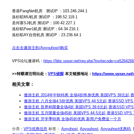
香港PangNet机房 测试IP ：103.246.244.1
洛杉矶MU机房 测试IP ：198.52.119.1
圣何塞SJ机房 测试IP：100.42.227.1
洛杉矶Peer1机房 测试IP：64.34.216.1
洛杉矶AY自营机房 测试IP：23.236.64.1
点击去遨游主机(Aoyouhost)购买
VPS论坛邀请码：
https://bbs.vpser.net/reg.php?invitecode=ce52642
>>转载请注明出处：
VPS侦探
本文链接地址：
https://www.vpser.ne
相关文章：
傲游主机 2014年中秋特惠 全场4折终身优惠 美国VPS 39元起,香
傲游主机 八月全场4.5折优惠 美国VPS 44.5元起,香港SSD VPS 
傲游主机 世界杯限量全场4折 美国VPS 39.6元起,香港SSD VPS
傲游主机 五月限量全场45折 美国VPS 44.5元起,香港SSD VPS 
傲游主机 开学季特惠 全场45折优惠 新用户免费送一个月
分类：
VPS优惠信息
标签：
Aoyohost
,
Aoyouhost
,
Aoyouhost优惠码
,