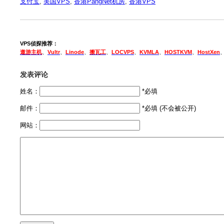
支付宝
,
美国VPS
,
香港PangNet机房
,
香港VPS
VPS侦探推荐：
遨游主机
、
Vultr
、
Linode
、
搬瓦工
、
LOCVPS
、
KVMLA
、
HOSTKVM
、
HostXen
发表评论
姓名：
*必填
邮件：
*必填 (不会被公开)
网站：