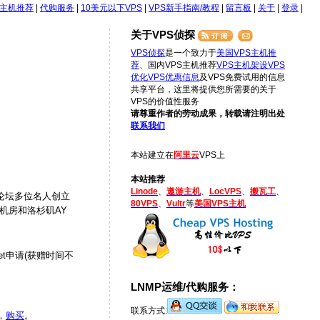
S主机推荐
|
代购服务
|
10美元以下VPS
|
VPS新手指南/教程
|
留言板
|
关于
|
登录
|
关于VPS侦探
VPS侦探
是一个致力于
美国VPS主机推
荐
、国内VPS主机推荐
VPS主机架设
VPS
优化
VPS优惠信息
及VPS免费试用的信息
共享平台，这里将提供您所需要的关于
VPS的价值性服务
请尊重作者的劳动成果，转载请注明出处
联系我们
本站建立在
阿里云
VPS上
本站推荐
Linode
、
遨游主机
、
LocVPS
、
搬瓦工
、
c论坛多位名人创立
80VPS
、
Vultr
等
美国VPS主机
SJ机房和洛杉矶AY
t申请(获赠时间不
LNMP运维/代购服务：
联系方式:
，
购买
。