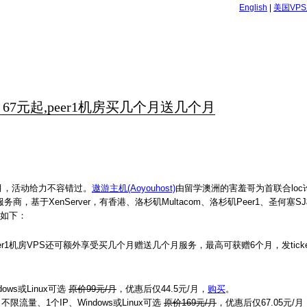
English
|
美国VP
S 67元起,peer1机房买几个月送几个月
个月，活动给力不容错过。
遨游主机(Aoyouhost)
由留学澳洲的害羞哥为首联合lo
服务商，基于XenServer，有香港、洛杉矶Multacom、洛杉矶Peer1、圣何塞
息如下：
1机房VPS还可额外享受买几个月赠送几个月服务，最高可获赠6个月，发ticke
ows或Linux可选
原价99元/月
，优惠后仅44.5元/月，
购买
。
出不限流量、1个IP、Windows或Linux可选
原价169元/月
，优惠后仅67.05元/月