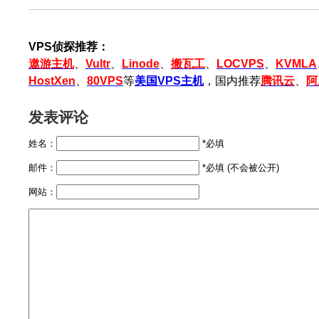
VPS侦探推荐：
遨游主机
、
Vultr
、
Linode
、
搬瓦工
、
LOCVPS
、
KVMLA
HostXen
、
80VPS
等
美国VPS主机
，国内推荐
腾讯云
、
阿
发表评论
姓名：
*必填
邮件：
*必填 (不会被公开)
网站：