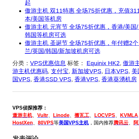
起
傲游主机 双11特惠 全场75折优惠，充值311
本/美国等机房
傲游主机 元宵节 全场75折优惠，香港/美国
韩国等机房可选
傲游主机 圣诞节 全场75折优惠，年付赠2个月
兰/英国/韩国/新加坡机房可选
分类：
VPS优惠信息
标签：
Equinix HK2
,
傲游
游主机优惠码
,
支付宝
,
新加坡VPS
,
日本VPS
,
美
国VPS
,
香港SSD VPS
,
香港VPS
,
香港葵湧机房
VPS侦探推荐：
遨游主机
、
Vultr
、
Linode
、
搬瓦工
、
LOCVPS
、
KVMLA
HostXen
、
80VPS
等
美国VPS主机
，国内推荐
腾讯云
、
阿
发表评论