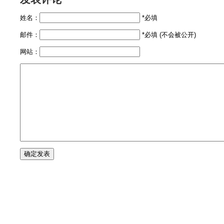
姓名：
*必填
邮件：
*必填 (不会被公开)
网站：