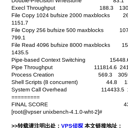
Double-Precision Whetstone 83.1 
Execl Throughput 188.3 1300
File Copy 1024 bufsize 2000 maxblocks 
1151.7
File Copy 256 bufsize 500 maxblocks 
799.1
File Read 4096 bufsize 8000 maxblocks 
1435.5
Pipe-based Context Switching 15448.
Pipe Throughput 111814.6 2410
Process Creation 569.3 30591
Shell Scripts (8 concurrent) 44.8 1
System Call Overhead 114433.5 1
=========
FINAL SCORE 436
[root@vpser unixbench-4.1.0-wht-2]#
>>转载请注明出处：
VPS侦探
本文链接地址：