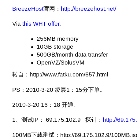
BreezeHost
官网：
http://breezehost.net/
Via
this WHT offer
.
256MB memory
10GB storage
500GB/month data transfer
OpenVZ/SolusVM
转自：http://www.fatku.com/657.html
PS：2010-3-20 凌晨1：15分下单。
2010-3-20 16：18 开通。
1、测试IP： 69.175.102.9 探针：
http://69.175
100MB下载测试：http://69.175.102.9/100MB.is