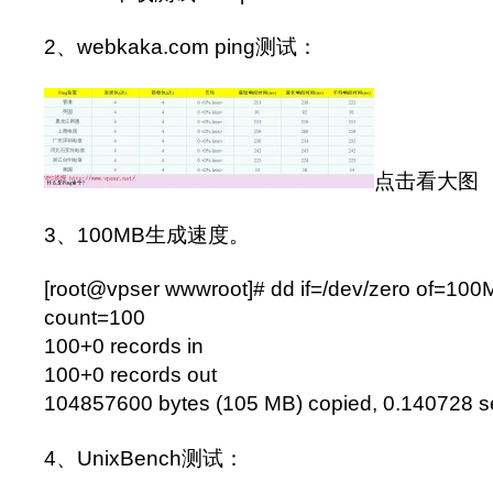
2、webkaka.com ping测试：
点击看大图
3、100MB生成速度。
[root@vpser wwwroot]# dd if=/dev/zero of=10
count=100
100+0 records in
100+0 records out
104857600 bytes (105 MB) copied, 0.140728 
4、UnixBench测试：