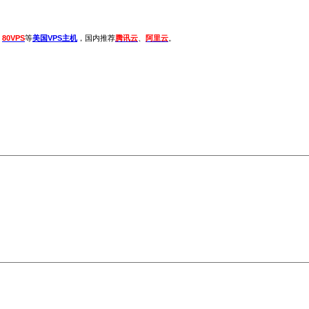
、
80VPS
等
美国VPS主机
，国内推荐
腾讯云
、
阿里云
。