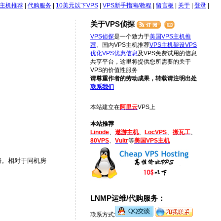
S主机推荐
|
代购服务
|
10美元以下VPS
|
VPS新手指南/教程
|
留言板
|
关于
|
登录
|
关于VPS侦探
VPS侦探
是一个致力于
美国VPS主机推
荐
、国内VPS主机推荐
VPS主机架设
VPS
优化
VPS优惠信息
及VPS免费试用的信息
共享平台，这里将提供您所需要的关于
VPS的价值性服务
请尊重作者的劳动成果，转载请注明出处
联系我们
本站建立在
阿里云
VPS上
本站推荐
Linode
、
遨游主机
、
LocVPS
、
搬瓦工
、
80VPS
、
Vultr
等
美国VPS主机
的机房。相对于同机房
LNMP运维/代购服务：
联系方式: