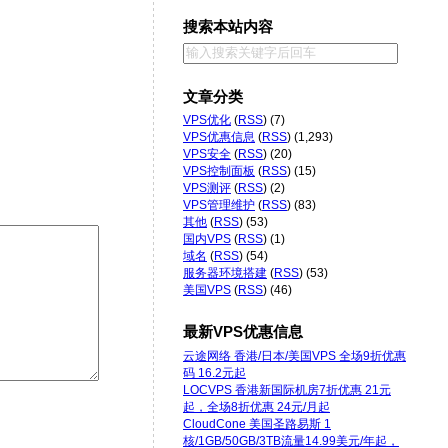
搜索本站内容
文章分类
VPS优化
(
RSS
) (7)
VPS优惠信息
(
RSS
) (1,293)
VPS安全
(
RSS
) (20)
VPS控制面板
(
RSS
) (15)
VPS测评
(
RSS
) (2)
VPS管理维护
(
RSS
) (83)
其他
(
RSS
) (53)
国内VPS
(
RSS
) (1)
域名
(
RSS
) (54)
服务器环境搭建
(
RSS
) (53)
美国VPS
(
RSS
) (46)
最新VPS优惠信息
云途网络 香港/日本/美国VPS 全场9折优惠
码 16.2元起
LOCVPS 香港新国际机房7折优惠 21元
起，全场8折优惠 24元/月起
CloudCone 美国圣路易斯 1
核/1GB/50GB/3TB流量14.99美元/年起，