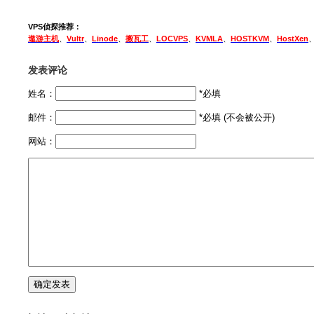
VPS侦探推荐：
遨游主机
、
Vultr
、
Linode
、
搬瓦工
、
LOCVPS
、
KVMLA
、
HOSTKVM
、
HostXen
发表评论
姓名：
*必填
邮件：
*必填 (不会被公开)
网站：