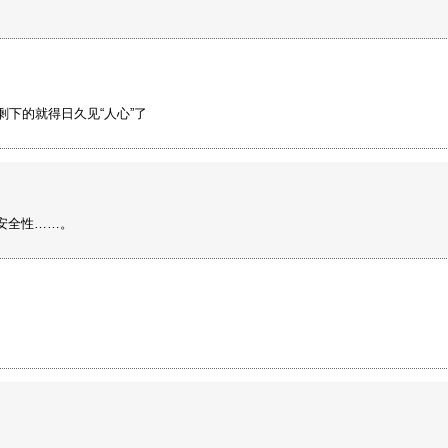
剩下的就得日久见“人心”了
安全性……。