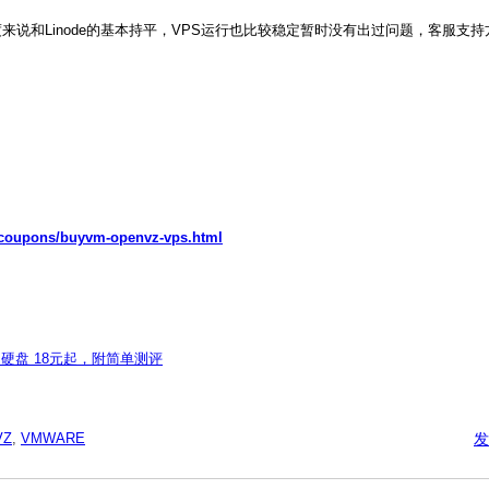
度来说和Linode的基本持平，VPS运行也比较稳定暂时没有出过问题，客服支
t/coupons/buyvm-openvz-vps.html
,50GB硬盘 18元起，附简单测评
VZ
,
VMWARE
发