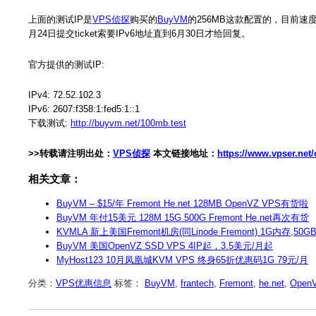
上面的测试IP是
VPS侦探
购买的
BuyVM
的256MB这款配置的，目前速
月24日提交ticket索要IPv6地址直到6月30日才给回复。
官方提供的测试IP:
IPv4: 72.52.102.3
IPv6: 2607:f358:1:fed5:1::1
下载测试:
http://buyvm.net/100mb.test
>>转载请注明出处：
VPS侦探
本文链接地址：
https://www.vpser.ne
相关文章：
BuyVM – $15/年 Fremont He.net 128MB OpenVZ VPS有货啦
BuyVM 年付15美元 128M 15G 500G Fremont He.net再次有货
KVMLA 新上美国Fremont机房(同Linode Fremont) 1G内存
BuyVM 美国OpenVZ SSD VPS 4IP起，3.5美元/月起
MyHost123 10月凤凰城KVM VPS 终身65折优惠码1G 79元/月
分类：
VPS优惠信息
标签：
BuyVM
,
frantech
,
Fremont
,
he.net
,
Open