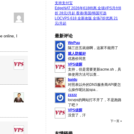
支持支付宝
EdgeNAT 2026年618特惠 全场VPS月付8
折 28元/月起 香港/美国/韩国可选
LOCVPS 618 全新改版 全场7折优惠 21
元/月起
最新评论
e online, I
WePuu
隔三岔五就崩啊，这家不能用了
就人防挺好
优惠价同意
VPS侦探
支持，但是需要更新acme.sh，具
体使用方法可以查
...
baidu
对照表以外的DNS服务商API要怎
么操作呢比如spa
...
zzzzz
locvps的网站打不开了，不是跑路
了吧？
VPS侦探
没货了，汗
下一页 »
友情链接