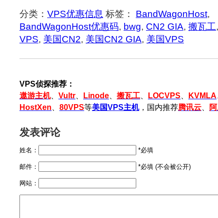
分类：
VPS优惠信息
标签：
BandWagonHost
,
BandWagonHost优惠码
,
bwg
,
CN2 GIA
,
搬瓦工
VPS
,
美国CN2
,
美国CN2 GIA
,
美国VPS
VPS侦探推荐：
遨游主机
、
Vultr
、
Linode
、
搬瓦工
、
LOCVPS
、
KVMLA
HostXen
、
80VPS
等
美国VPS主机
，国内推荐
腾讯云
、
阿
发表评论
姓名：
*必填
邮件：
*必填 (不会被公开)
网站：