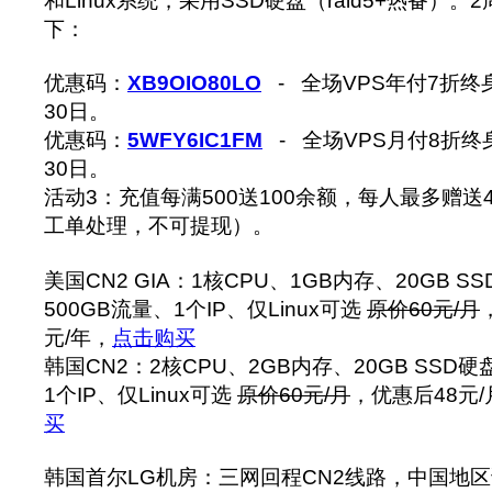
和Linux系统，采用SSD硬盘（raid5+热备）
下：
优惠码：
XB9OIO80LO
- 全场VPS年付7折终
30日。
优惠码：
5WFY6IC1FM
- 全场VPS月付8折终
30日。
活动3：充值每满500送100余额，每人最多赠送
工单处理，不可提现）。
美国CN2 GIA：1核CPU、1GB内存、20GB SS
500GB流量、1个IP、仅Linux可选
原价60元/月
元/年，
点击购买
韩国CN2：2核CPU、2GB内存、20GB SSD硬
1个IP、仅Linux可选
原价60元/月
，优惠后48元/月
买
韩国首尔LG机房：三网回程CN2线路，中国地