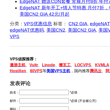
EdgeNAT 赠送CDN套餐 常规月付8折,年付7
EdgeNAT 新年开工+情人节特惠 月付7折，
美国CN2 GIA 42元/月起
分类：
VPS优惠信息
标签：
CN2 GIA
,
edgeNAT
edgeNAT优惠码
,
美国CN2
,
美国CN2 GIA
,
美国V
VPS
VPS侦探推荐：
遨游主机
、
Vultr
、
Linode
、
搬瓦工
、
LOCVPS
、
KVMLA
HostXen
、
80VPS
等
美国VPS主机
，国内推荐
腾讯云
、
阿
发表评论
姓名：
*必填
邮件：
*必填 (不会被公开)
网站：