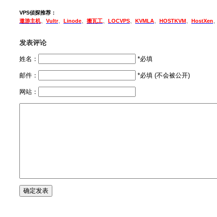
VPS侦探推荐：
遨游主机
、
Vultr
、
Linode
、
搬瓦工
、
LOCVPS
、
KVMLA
、
HOSTKVM
、
HostXen
发表评论
姓名：
*必填
邮件：
*必填 (不会被公开)
网站：