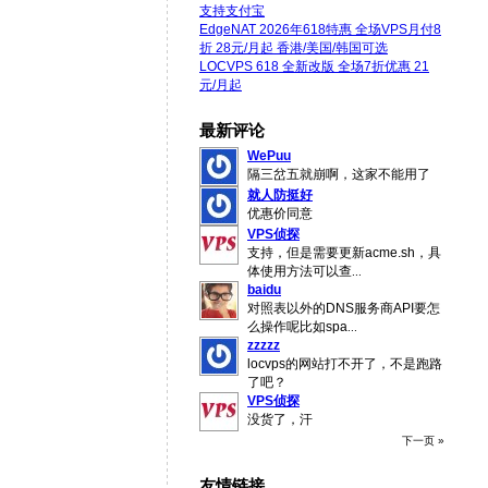
支持支付宝
EdgeNAT 2026年618特惠 全场VPS月付8
折 28元/月起 香港/美国/韩国可选
LOCVPS 618 全新改版 全场7折优惠 21
元/月起
最新评论
WePuu
隔三岔五就崩啊，这家不能用了
就人防挺好
优惠价同意
VPS侦探
支持，但是需要更新acme.sh，具
体使用方法可以查
...
baidu
对照表以外的DNS服务商API要怎
么操作呢比如spa
...
zzzzz
locvps的网站打不开了，不是跑路
了吧？
VPS侦探
没货了，汗
下一页 »
友情链接