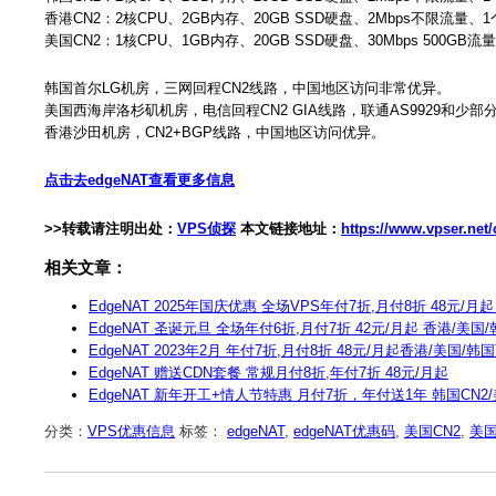
香港CN2：2核CPU、2GB内存、20GB SSD硬盘、2Mbps不限流量、1个
美国CN2：1核CPU、1GB内存、20GB SSD硬盘、30Mbps 500GB流
韩国首尔LG机房，三网回程CN2线路，中国地区访问非常优异。
美国西海岸洛杉矶机房，电信回程CN2 GIA线路，联通AS9929和少部分
香港沙田机房，CN2+BGP线路，中国地区访问优异。
点击去edgeNAT查看更多信息
>>转载请注明出处：
VPS侦探
本文链接地址：
https://www.vpser.net
相关文章：
EdgeNAT 2025年国庆优惠 全场VPS年付7折,月付8折 48元/月
EdgeNAT 圣诞元旦 全场年付6折,月付7折 42元/月起 香港/美国
EdgeNAT 2023年2月 年付7折,月付8折 48元/月起香港/美国/韩
EdgeNAT 赠送CDN套餐 常规月付8折,年付7折 48元/月起
EdgeNAT 新年开工+情人节特惠 月付7折，年付送1年 韩国CN2/美国
分类：
VPS优惠信息
标签：
edgeNAT
,
edgeNAT优惠码
,
美国CN2
,
美国