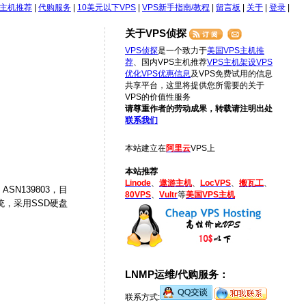
S主机推荐
|
代购服务
|
10美元以下VPS
|
VPS新手指南/教程
|
留言板
|
关于
|
登录
|
关于VPS侦探
VPS侦探
是一个致力于
美国VPS主机推
荐
、国内VPS主机推荐
VPS主机架设
VPS
优化
VPS优惠信息
及VPS免费试用的信息
共享平台，这里将提供您所需要的关于
VPS的价值性服务
请尊重作者的劳动成果，转载请注明出处
联系我们
本站建立在
阿里云
VPS上
本站推荐
Linode
、
遨游主机
、
LocVPS
、
搬瓦工
、
SN139803，目
80VPS
、
Vultr
等
美国VPS主机
系统，采用SSD硬盘
LNMP运维/代购服务：
联系方式: