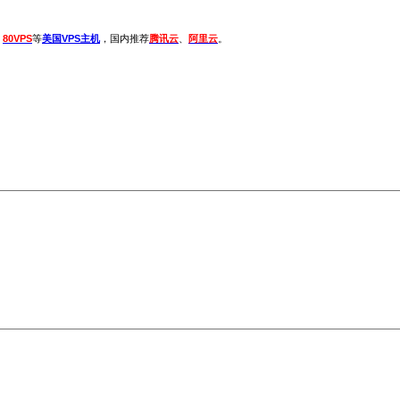
、
80VPS
等
美国VPS主机
，国内推荐
腾讯云
、
阿里云
。