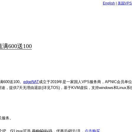
English
|
美国VP
满600送100
600送100。
edgeNAT
成立于2019年是一家国人VPS服务商，APNIC会员单位 A
提供7天无理由退款(详见TOS)，基于KVM虚拟，支持windows和Linux
关服务。
IP、仅Linux可选
原价60元/月
，优惠后48元/月，
点击购买