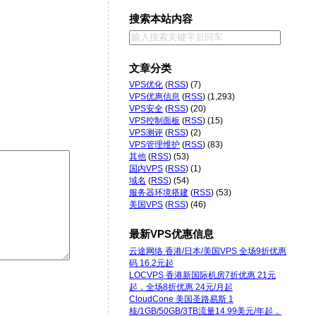
搜索本站内容
文章分类
VPS优化
(
RSS
) (7)
VPS优惠信息
(
RSS
) (1,293)
VPS安全
(
RSS
) (20)
VPS控制面板
(
RSS
) (15)
VPS测评
(
RSS
) (2)
VPS管理维护
(
RSS
) (83)
其他
(
RSS
) (53)
国内VPS
(
RSS
) (1)
域名
(
RSS
) (54)
服务器环境搭建
(
RSS
) (53)
美国VPS
(
RSS
) (46)
最新VPS优惠信息
云途网络 香港/日本/美国VPS 全场9折优惠
码 16.2元起
LOCVPS 香港新国际机房7折优惠 21元
起，全场8折优惠 24元/月起
CloudCone 美国圣路易斯 1
核/1GB/50GB/3TB流量14.99美元/年起，