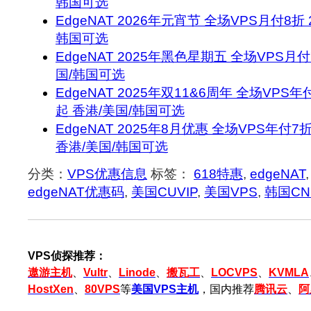
韩国可选
EdgeNAT 2026年元宵节 全场VPS月付8折 
韩国可选
EdgeNAT 2025年黑色星期五 全场VPS月付
国/韩国可选
EdgeNAT 2025年双11&6周年 全场VPS年
起 香港/美国/韩国可选
EdgeNAT 2025年8月优惠 全场VPS年付7
香港/美国/韩国可选
分类：
VPS优惠信息
标签：
618特惠
,
edgeNAT
,
edgeNAT优惠码
,
美国CUVIP
,
美国VPS
,
韩国CN
VPS侦探推荐：
遨游主机
、
Vultr
、
Linode
、
搬瓦工
、
LOCVPS
、
KVMLA
HostXen
、
80VPS
等
美国VPS主机
，国内推荐
腾讯云
、
阿