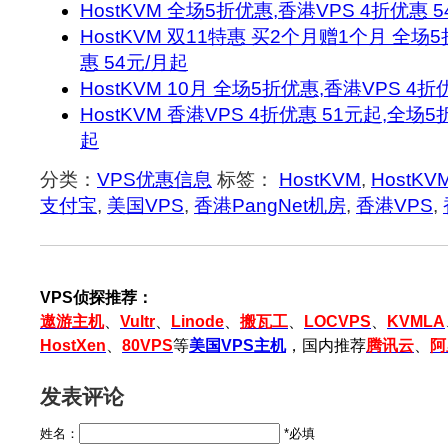
HostKVM 全场5折优惠,香港VPS 4折优惠 
HostKVM 双11特惠 买2个月赠1个月 全场
惠 54元/月起
HostKVM 10月 全场5折优惠,香港VPS 4折
HostKVM 香港VPS 4折优惠 51元起,全场5
起
分类：
VPS优惠信息
标签：
HostKVM
,
HostK
支付宝
,
美国VPS
,
香港PangNet机房
,
香港VPS
,
VPS侦探推荐：
遨游主机
、
Vultr
、
Linode
、
搬瓦工
、
LOCVPS
、
KVMLA
HostXen
、
80VPS
等
美国VPS主机
，国内推荐
腾讯云
、
阿
发表评论
姓名：
*必填