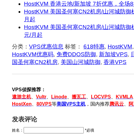
HostKVM 香港云地/新加坡 7折优惠，全场8
HostKVM 美国圣何塞CN2机房/山河城防御机
月起
HostKVM 美国圣何塞CN2机房/山河城防御机
元/月起
分类：
VPS优惠信息
标签：
618特惠
,
HostKVM
,
HostKVM优惠码
,
免费DDOS防御
,
新加坡VPS
,
国圣何塞CN2机房
,
美国山河城防御
,
香港VPS
VPS侦探推荐：
遨游主机
、
Vultr
、
Linode
、
搬瓦工
、
LOCVPS
、
KVMLA
HostXen
、
80VPS
等
美国VPS主机
，国内推荐
腾讯云
、
阿
发表评论
姓名：
*必填