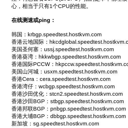
心，相当于只有1个CPU的性能。
在线测速或ping：
韩国：krbgp.speedtest.hostkvm.com
香港云地国际：hkcdglobal.speedtest.hostkvm.
美国圣何塞：ussj.speedtest.hostkvm.com
香港葵湾：hkkwbgp.speedtest.hostkvm.com
香港国际PCCW：hkpccw.speedtest.hostkvm.c
美国山河城：usxm.speedtest.hostkvm.com
香港Cera：cera.speedtest.hostkvm.com
香港湾仔：wcbgp.speedtest.hostkvm.com
香港沙田优化：stcn2.speedtest.hostkvm.com
香港沙田BGP：stbgp.speedtest.hostkvm.com
香港邦联BGP：pnbgp.speedtest.hostkvm.com
香港大埔BGP：dbbgp.speedtest.hostkvm.com
新加坡：sg.speedtest.hostkvm.com