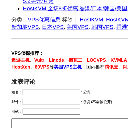
5.2美元/月起
HostKVM 全场8折优惠 香港/日本/韩国/美国
分类：
VPS优惠信息
标签：
HostKVM
,
HostK
新加坡VPS
,
日本VPS
,
美国VPS
,
韩国VPS
,
香港
VPS侦探推荐：
遨游主机
、
Vultr
、
Linode
、
搬瓦工
、
LOCVPS
、
KVMLA
HostXen
、
80VPS
等
美国VPS主机
，国内推荐
腾讯云
、
阿
发表评论
姓名：
*必填
邮件：
*必填 (不会被公开)
网站：