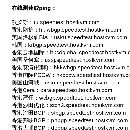
在线测速或ping：
俄罗斯：ru.speedtest.hostkvm.com
香港防护：hkfwbgp.speedtest.hostkvm.com
美国洛杉矶B区：usku.speedtest.hostkvm.com
韩国：krbgp.speedtest.hostkvm.com
香港云地国际：hkcdglobal.speedtest.hostkvm.
美国圣何塞：ussj.speedtest.hostkvm.com
香港葵湾(招牌)：hkkwbgp.speedtest.hostkvm.
香港国际PCCW：hkpccw.speedtest.hostkvm.c
美国山河城：usxm.speedtest.hostkvm.com
香港Cera：cera.speedtest.hostkvm.com
香港湾仔：wcbgp.speedtest.hostkvm.com
香港沙田优化：stcn2.speedtest.hostkvm.com
香港沙田BGP：stbgp.speedtest.hostkvm.com
香港邦联BGP：pnbgp.speedtest.hostkvm.com
香港大埔BGP：dbbgp.speedtest.hostkvm.com