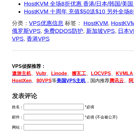
HostKVM 全场8折优惠 香港/日本/韩国/美国
HostKVM 十周年 充值$50送$10 另外全场
分类：
VPS优惠信息
标签：
HostKVM
,
HostK
俄罗斯VPS
,
免费DDOS防护
,
新加坡VPS
,
日本V
VPS
,
香港VPS
VPS侦探推荐：
遨游主机
、
Vultr
、
Linode
、
搬瓦工
、
LOCVPS
、
KVMLA
HostXen
、
80VPS
等
美国VPS主机
，国内推荐
腾讯云
、
阿
发表评论
姓名：
*必填
邮件：
*必填 (不会被公开)
网站：