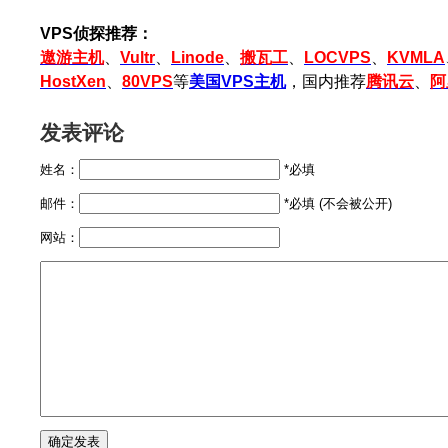
VPS侦探推荐：
遨游主机
、
Vultr
、
Linode
、
搬瓦工
、
LOCVPS
、
KVMLA
HostXen
、
80VPS
等
美国VPS主机
，国内推荐
腾讯云
、
阿
发表评论
姓名：
*必填
邮件：
*必填 (不会被公开)
网站：