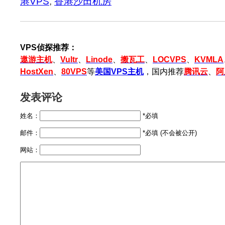
港VPS
,
香港沙田机房
VPS侦探推荐：
遨游主机
、
Vultr
、
Linode
、
搬瓦工
、
LOCVPS
、
KVMLA
HostXen
、
80VPS
等
美国VPS主机
，国内推荐
腾讯云
、
阿
发表评论
姓名：
*必填
邮件：
*必填 (不会被公开)
网站：