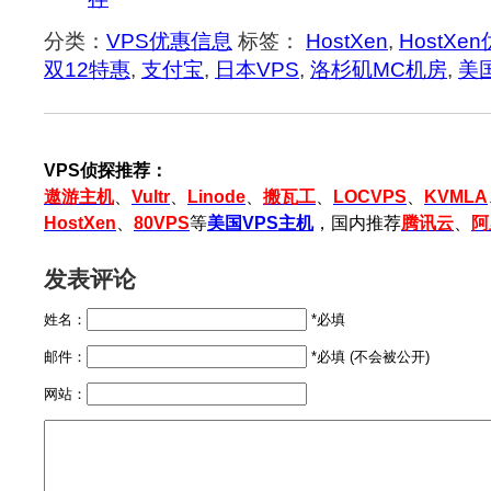
分类：
VPS优惠信息
标签：
HostXen
,
HostXe
双12特惠
,
支付宝
,
日本VPS
,
洛杉矶MC机房
,
美
VPS侦探推荐：
遨游主机
、
Vultr
、
Linode
、
搬瓦工
、
LOCVPS
、
KVMLA
HostXen
、
80VPS
等
美国VPS主机
，国内推荐
腾讯云
、
阿
发表评论
姓名：
*必填
邮件：
*必填 (不会被公开)
网站：