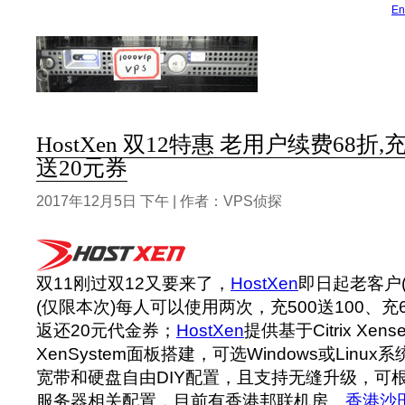
En
HostXen 双12特惠 老用户续费68折,充
送20元券
2017年12月5日 下午 | 作者：VPS侦探
双11刚过双12又要来了，
HostXen
即日起老客户(
(仅限本次)每人可以使用两次，充500送100、充
返还20元代金券；
HostXen
提供基于Citrix Xen
XenSystem面板搭建，可选Windows或Linu
宽带和硬盘自由DIY配置，且支持无缝升级，可
服务器相关配置，目前有香港邦联机房、
香港沙