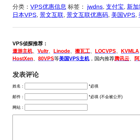
分类：
VPS优惠信息
标签：
jwdns
,
支付宝
,
新加
日本VPS
,
景文互联
,
景文互联优惠码
,
美国VPS
,
VPS侦探推荐：
遨游主机
、
Vultr
、
Linode
、
搬瓦工
、
LOCVPS
、
KVMLA
HostXen
、
80VPS
等
美国VPS主机
，国内推荐
腾讯云
、
阿
发表评论
姓名：
*必填
邮件：
*必填 (不会被公开)
网站：