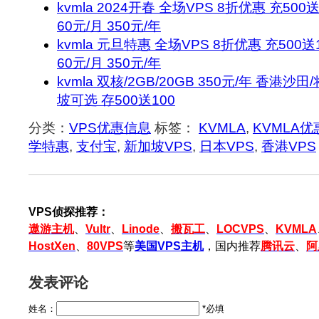
kvmla 2024开春 全场VPS 8折优惠 充500
60元/月 350元/年
kvmla 元旦特惠 全场VPS 8折优惠 充500送
60元/月 350元/年
kvmla 双核/2GB/20GB 350元/年 香港
坡可选 存500送100
分类：
VPS优惠信息
标签：
KVMLA
,
KVMLA优
学特惠
,
支付宝
,
新加坡VPS
,
日本VPS
,
香港VPS
VPS侦探推荐：
遨游主机
、
Vultr
、
Linode
、
搬瓦工
、
LOCVPS
、
KVMLA
HostXen
、
80VPS
等
美国VPS主机
，国内推荐
腾讯云
、
阿
发表评论
姓名：
*必填