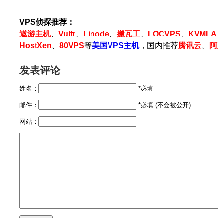
VPS侦探推荐：
遨游主机
、
Vultr
、
Linode
、
搬瓦工
、
LOCVPS
、
KVMLA
HostXen
、
80VPS
等
美国VPS主机
，国内推荐
腾讯云
、
阿
发表评论
姓名：
*必填
邮件：
*必填 (不会被公开)
网站：