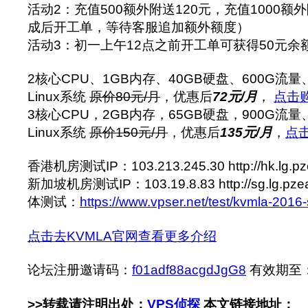
活动2：充值500额外附送120元，充值1000额
成后开工单，等待客服追加额外额度）
活动3：初一上午12点之前开工单可获得50元余
2核心CPU、1GB内存、40GB硬盘、600G流量、
Linux系统
原价80元/月
，优惠后
72元/月
，
点击
3核心CPU，2GB内存，65GB硬盘，900G流量、
Linux系统
原价150元/月
，优惠后
135元/月
，
点
香港机房测试IP：103.213.245.30 http://hk.lg.pz
新加坡机房测试IP：103.19.8.83 http://sg.lg.pze
体测试：
https://www.vpser.net/test/kvmla-2016-
点击去KVMLA官网查看更多介绍
论坛注册邀请码：
f01adf88acgdJgG8
有效期至： 2
>>转载请注明出处：
VPS侦探
本文链接地址：