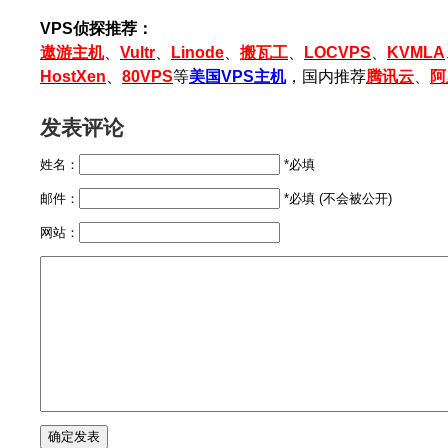
VPS侦探推荐：
遨游主机
、
Vultr
、
Linode
、
搬瓦工
、
LOCVPS
、
KVMLA
HostXen
、
80VPS
等
美国VPS主机
，国内推荐
腾讯云
、
阿
发表评论
姓名：
*必填
邮件：
*必填 (不会被公开)
网站：