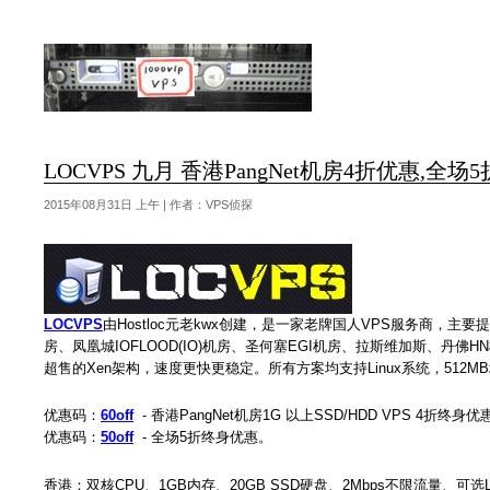
LOCVPS 九月 香港PangNet机房4折优惠,全场5
2015年08月31日 上午 | 作者：VPS侦探
LOCVPS
由Hostloc元老kwx创建，是一家老牌国人VPS服务商，主要提
房、凤凰城IOFLOOD(IO)机房、圣何塞EGI机房、拉斯维加斯、丹佛
超售的Xen架构，速度更快更稳定。所有方案均支持Linux系统，512M
优惠码：
60off
- 香港PangNet机房1G 以上SSD/HDD VPS 4折终身优
优惠码：
50off
- 全场5折终身优惠。
香港：双核CPU、1GB内存、20GB SSD硬盘、2Mbps不限流量、可选Li