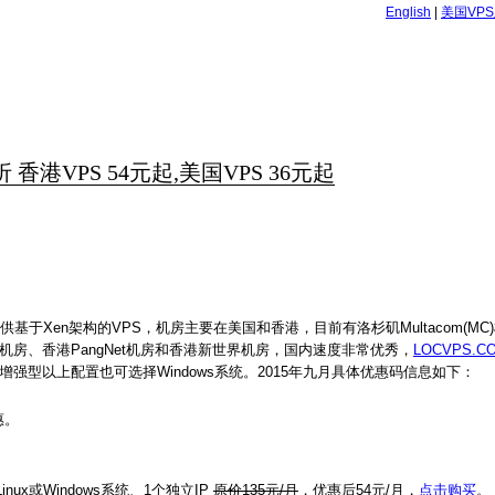
English
|
美国VP
折 香港VPS 54元起,美国VPS 36元起
供基于Xen架构的VPS，机房主要在美国和香港，目前有洛杉矶Multacom(MC)
HN机房、香港PangNet机房和香港新世界机房，国内速度非常优秀，
LOCVPS.C
B增强型以上配置也可选择Windows系统。2015年九月具体优惠码信息如下：
惠。
nux或Windows系统、1个独立IP
原价135元/月
，优惠后54元/月，
点击购买
。