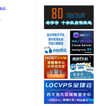
购买
。
。