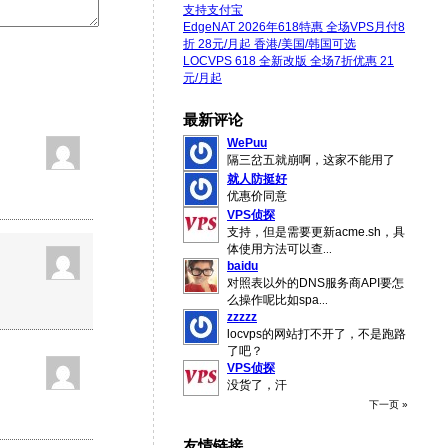
支持支付宝
EdgeNAT 2026年618特惠 全场VPS月付8
折 28元/月起 香港/美国/韩国可选
LOCVPS 618 全新改版 全场7折优惠 21
元/月起
最新评论
WePuu
隔三岔五就崩啊，这家不能用了
就人防挺好
优惠价同意
VPS侦探
支持，但是需要更新acme.sh，具
体使用方法可以查
...
baidu
对照表以外的DNS服务商API要怎
么操作呢比如spa
...
zzzzz
locvps的网站打不开了，不是跑路
了吧？
VPS侦探
没货了，汗
下一页 »
友情链接