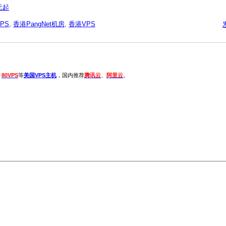
元起
PS
,
香港PangNet机房
,
香港VPS
、
80VPS
等
美国VPS主机
，国内推荐
腾讯云
、
阿里云
。