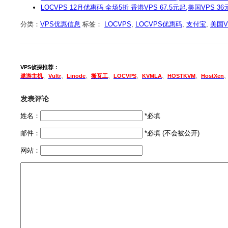
LOCVPS 12月优惠码 全场5折 香港VPS 67.5元起,美国VPS 36
分类：
VPS优惠信息
标签：
LOCVPS
,
LOCVPS优惠码
,
支付宝
,
美国V
VPS侦探推荐：
遨游主机
、
Vultr
、
Linode
、
搬瓦工
、
LOCVPS
、
KVMLA
、
HOSTKVM
、
HostXen
发表评论
姓名：
*必填
邮件：
*必填 (不会被公开)
网站：