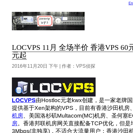
En
LOCVPS 11月 全场半价 香港VPS 60
元起
2016年11月20日 下午 | 作者：VPS侦探
LOCVPS
由Hostloc元老kwx创建，是一家老牌
提供基于Xen架构的VPS，目前有香港沙田机房
机房
、美国洛杉矶Multacom(MC)机房、圣何塞E
房
。香港邦联机房网关直接配备TCP优化，但是
3Mbps(非独享)，不适合大流量用户；香港沙田