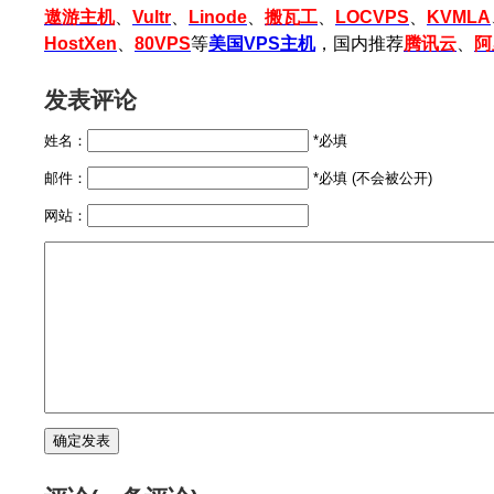
遨游主机
、
Vultr
、
Linode
、
搬瓦工
、
LOCVPS
、
KVMLA
HostXen
、
80VPS
等
美国VPS主机
，国内推荐
腾讯云
、
阿
发表评论
姓名：
*必填
邮件：
*必填 (不会被公开)
网站：