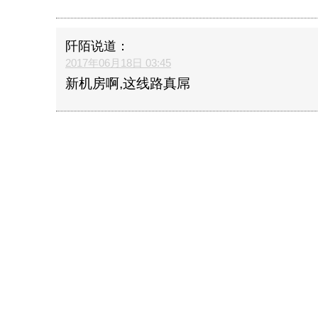
阡陌
说道：
2017年06月18日 03:45
新机房啊,这线路真屌