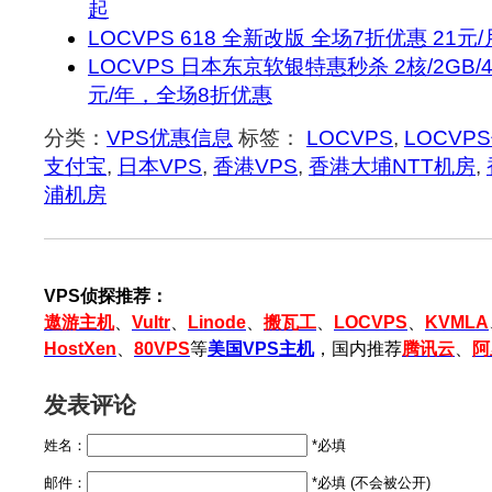
起
LOCVPS 618 全新改版 全场7折优惠 21元
LOCVPS 日本东京软银特惠秒杀 2核/2GB/40G
元/年，全场8折优惠
分类：
VPS优惠信息
标签：
LOCVPS
,
LOCVP
支付宝
,
日本VPS
,
香港VPS
,
香港大埔NTT机房
,
浦机房
VPS侦探推荐：
遨游主机
、
Vultr
、
Linode
、
搬瓦工
、
LOCVPS
、
KVMLA
HostXen
、
80VPS
等
美国VPS主机
，国内推荐
腾讯云
、
阿
发表评论
姓名：
*必填
邮件：
*必填 (不会被公开)