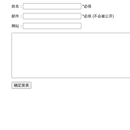
姓名：
*必填
邮件：
*必填 (不会被公开)
网站：