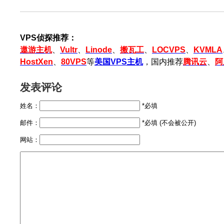
VPS侦探推荐：
遨游主机
、
Vultr
、
Linode
、
搬瓦工
、
LOCVPS
、
KVMLA
HostXen
、
80VPS
等
美国VPS主机
，国内推荐
腾讯云
、
阿
发表评论
姓名：
*必填
邮件：
*必填 (不会被公开)
网站：