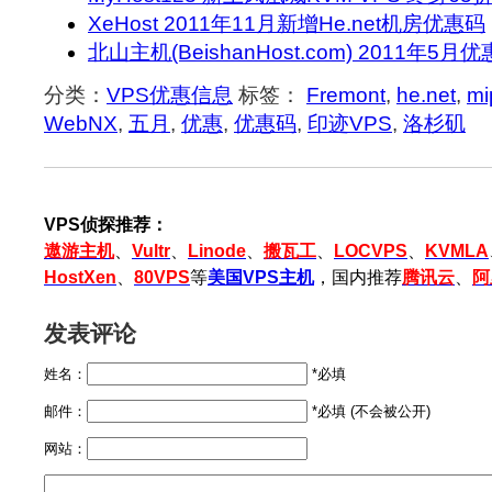
XeHost 2011年11月新增He.net机房优惠码
北山主机(BeishanHost.com) 2011年5月
分类：
VPS优惠信息
标签：
Fremont
,
he.net
,
mi
WebNX
,
五月
,
优惠
,
优惠码
,
印迹VPS
,
洛杉矶
VPS侦探推荐：
遨游主机
、
Vultr
、
Linode
、
搬瓦工
、
LOCVPS
、
KVMLA
HostXen
、
80VPS
等
美国VPS主机
，国内推荐
腾讯云
、
阿
发表评论
姓名：
*必填
邮件：
*必填 (不会被公开)
网站：