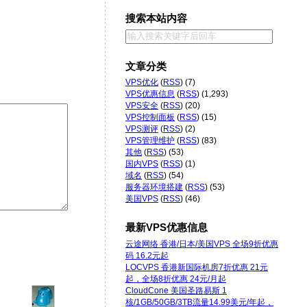
搜索本站内容
文章分类
VPS优化
(
RSS
) (7)
VPS优惠信息
(
RSS
) (1,293)
VPS安全
(
RSS
) (20)
VPS控制面板
(
RSS
) (15)
VPS测评
(
RSS
) (2)
VPS管理维护
(
RSS
) (83)
其他
(
RSS
) (53)
国内VPS
(
RSS
) (1)
域名
(
RSS
) (54)
服务器环境搭建
(
RSS
) (53)
美国VPS
(
RSS
) (46)
最新VPS优惠信息
云途网络 香港/日本/美国VPS 全场9折优惠
码 16.2元起
LOCVPS 香港新国际机房7折优惠 21元
起，全场8折优惠 24元/月起
CloudCone 美国圣路易斯 1
核/1GB/50GB/3TB流量14.99美元/年起，