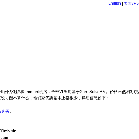
English
|
美国VP
洲优化段和Fremont机房，全部VPS均基于Xen+SolusVM。价格虽然相
来说可能不算什么，他们家优惠基本上都很少，详细信息如下：
击购买
。
00mb.bin
.bin