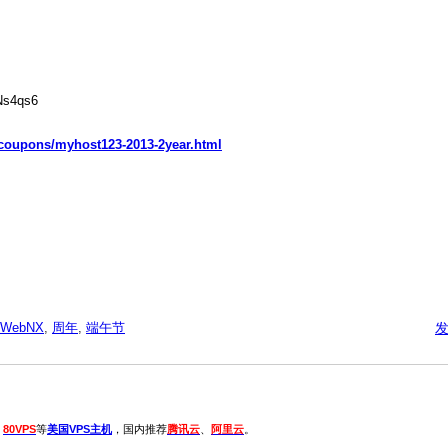
Ns4qs6
/coupons/myhost123-2013-2year.html
WebNX
,
周年
,
端午节
、
80VPS
等
美国VPS主机
，国内推荐
腾讯云
、
阿里云
。