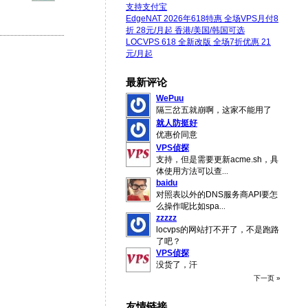
支持支付宝
EdgeNAT 2026年618特惠 全场VPS月付8
折 28元/月起 香港/美国/韩国可选
LOCVPS 618 全新改版 全场7折优惠 21
元/月起
最新评论
WePuu
隔三岔五就崩啊，这家不能用了
就人防挺好
优惠价同意
VPS侦探
支持，但是需要更新acme.sh，具
体使用方法可以查
...
baidu
对照表以外的DNS服务商API要怎
么操作呢比如spa
...
zzzzz
locvps的网站打不开了，不是跑路
了吧？
VPS侦探
没货了，汗
下一页 »
友情链接