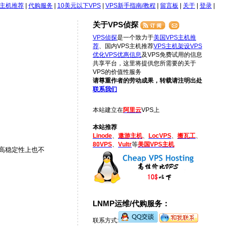
S主机推荐
|
代购服务
|
10美元以下VPS
|
VPS新手指南/教程
|
留言板
|
关于
|
登录
|
关于VPS侦探
VPS侦探
是一个致力于
美国VPS主机推
荐
、国内VPS主机推荐
VPS主机架设
VPS
优化
VPS优惠信息
及VPS免费试用的信息
共享平台，这里将提供您所需要的关于
VPS的价值性服务
请尊重作者的劳动成果，转载请注明出处
联系我们
本站建立在
阿里云
VPS上
本站推荐
Linode
、
遨游主机
、
LocVPS
、
搬瓦工
、
80VPS
、
Vultr
等
美国VPS主机
对较高稳定性上也不
LNMP运维/代购服务：
联系方式: