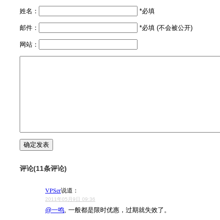
姓名：
*必填
邮件：
*必填 (不会被公开)
网站：
评论(11条评论)
VPSer
说道：
2011年05月9日 09:36
@一鸣
, 一般都是限时优惠，过期就失效了。