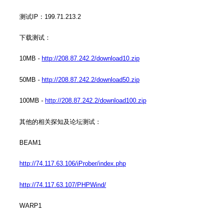
测试IP：199.71.213.2
下载测试：
10MB -
http://208.87.242.2/download10.zip
50MB -
http://208.87.242.2/download50.zip
100MB -
http://208.87.242.2/download100.zip
其他的相关探知及论坛测试：
BEAM1
http://74.117.63.106/iProber/index.php
http://74.117.63.107/PHPWind/
WARP1