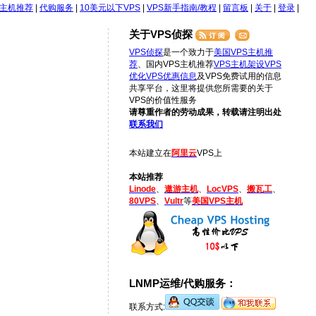
S主机推荐
|
代购服务
|
10美元以下VPS
|
VPS新手指南/教程
|
留言板
|
关于
|
登录
|
关于VPS侦探
VPS侦探
是一个致力于
美国VPS主机推
荐
、国内VPS主机推荐
VPS主机架设
VPS
优化
VPS优惠信息
及VPS免费试用的信息
共享平台，这里将提供您所需要的关于
VPS的价值性服务
请尊重作者的劳动成果，转载请注明出处
联系我们
本站建立在
阿里云
VPS上
本站推荐
Linode
、
遨游主机
、
LocVPS
、
搬瓦工
、
80VPS
、
Vultr
等
美国VPS主机
LNMP运维/代购服务：
联系方式: