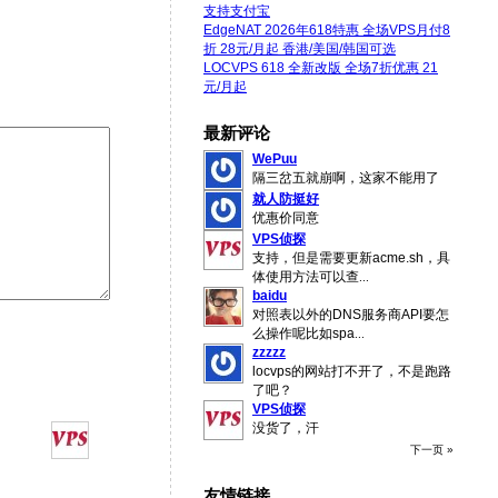
支持支付宝
EdgeNAT 2026年618特惠 全场VPS月付8
折 28元/月起 香港/美国/韩国可选
LOCVPS 618 全新改版 全场7折优惠 21
元/月起
最新评论
WePuu
隔三岔五就崩啊，这家不能用了
就人防挺好
优惠价同意
VPS侦探
支持，但是需要更新acme.sh，具
体使用方法可以查
...
baidu
对照表以外的DNS服务商API要怎
么操作呢比如spa
...
zzzzz
locvps的网站打不开了，不是跑路
了吧？
VPS侦探
没货了，汗
下一页 »
友情链接