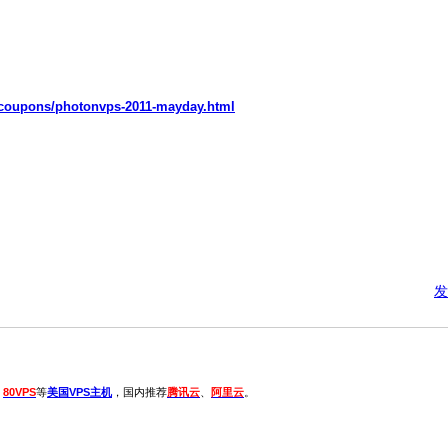
t/coupons/photonvps-2011-mayday.html
发
、
80VPS
等
美国VPS主机
，国内推荐
腾讯云
、
阿里云
。