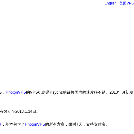
English
|
美国VP
S，
PhotonVPS
的VPS机房是Psychz的链接国内的速度很不错。2013年月初
效期至2013.1.14日。
案
，基本包含了
PhotonVPS
的所有方案，限时7天，支持支付宝。