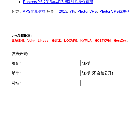
PhotonVPS 2013年4月7折限时终身优惠码
分类：
VPS优惠信息
标签：
2013
,
7折
,
PhotonVPS
,
PhotonVPS优惠
VPS侦探推荐：
遨游主机
、
Vultr
、
Linode
、
搬瓦工
、
LOCVPS
、
KVMLA
、
HOSTKVM
、
HostXen
发表评论
姓名：
*必填
邮件：
*必填 (不会被公开)
网站：