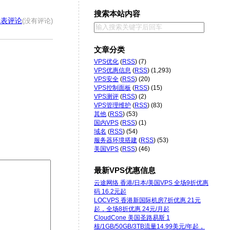
搜索本站内容
发表评论
(没有评论)
文章分类
VPS优化
(
RSS
) (7)
VPS优惠信息
(
RSS
) (1,293)
VPS安全
(
RSS
) (20)
VPS控制面板
(
RSS
) (15)
VPS测评
(
RSS
) (2)
VPS管理维护
(
RSS
) (83)
其他
(
RSS
) (53)
国内VPS
(
RSS
) (1)
域名
(
RSS
) (54)
服务器环境搭建
(
RSS
) (53)
美国VPS
(
RSS
) (46)
最新VPS优惠信息
云途网络 香港/日本/美国VPS 全场9折优惠
码 16.2元起
LOCVPS 香港新国际机房7折优惠 21元
起，全场8折优惠 24元/月起
CloudCone 美国圣路易斯 1
核/1GB/50GB/3TB流量14.99美元/年起，