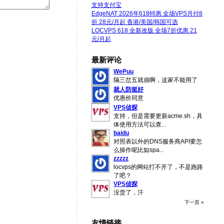
支持支付宝
EdgeNAT 2026年618特惠 全场VPS月付8
折 28元/月起 香港/美国/韩国可选
LOCVPS 618 全新改版 全场7折优惠 21
元/月起
最新评论
WePuu
隔三岔五就崩啊，这家不能用了
就人防挺好
优惠价同意
VPS侦探
支持，但是需要更新acme.sh，具
体使用方法可以查
...
baidu
对照表以外的DNS服务商API要怎
么操作呢比如spa
...
zzzzz
locvps的网站打不开了，不是跑路
了吧？
VPS侦探
没货了，汗
下一页 »
友情链接