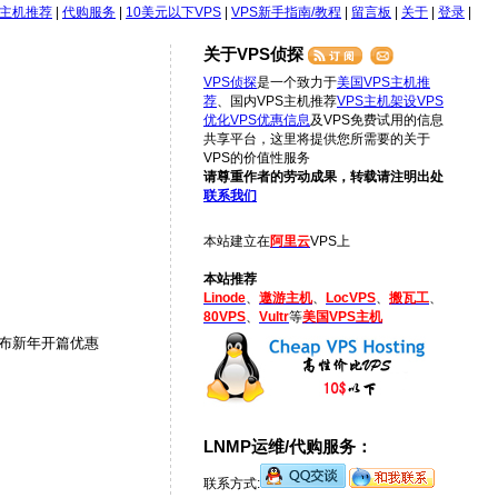
S主机推荐
|
代购服务
|
10美元以下VPS
|
VPS新手指南/教程
|
留言板
|
关于
|
登录
|
关于VPS侦探
VPS侦探
是一个致力于
美国VPS主机推
荐
、国内VPS主机推荐
VPS主机架设
VPS
优化
VPS优惠信息
及VPS免费试用的信息
共享平台，这里将提供您所需要的关于
VPS的价值性服务
请尊重作者的劳动成果，转载请注明出处
联系我们
本站建立在
阿里云
VPS上
本站推荐
Linode
、
遨游主机
、
LocVPS
、
搬瓦工
、
80VPS
、
Vultr
等
美国VPS主机
发布新年开篇优惠
LNMP运维/代购服务：
联系方式: