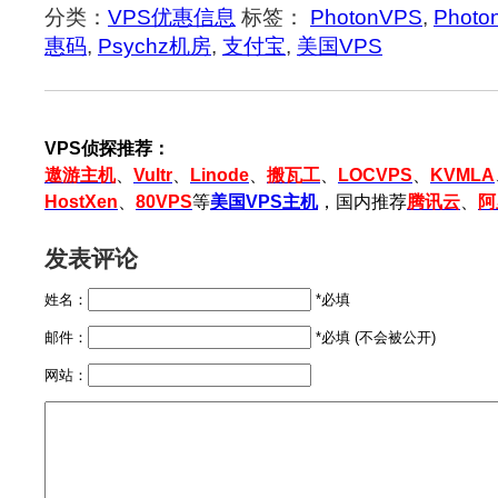
分类：
VPS优惠信息
标签：
PhotonVPS
,
Phot
惠码
,
Psychz机房
,
支付宝
,
美国VPS
VPS侦探推荐：
遨游主机
、
Vultr
、
Linode
、
搬瓦工
、
LOCVPS
、
KVMLA
HostXen
、
80VPS
等
美国VPS主机
，国内推荐
腾讯云
、
阿
发表评论
姓名：
*必填
邮件：
*必填 (不会被公开)
网站：