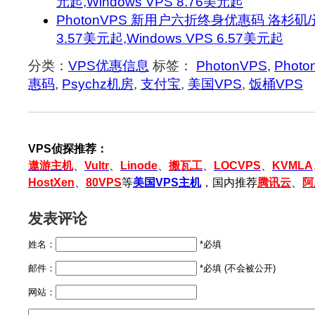
元起,Windows VPS 8.76美元起
PhotonVPS 新用户六折终身优惠码 洛杉矶/达拉
3.57美元起,Windows VPS 6.57美元起
分类：
VPS优惠信息
标签：
PhotonVPS
,
Phot
惠码
,
Psychz机房
,
支付宝
,
美国VPS
,
饭桶VPS
VPS侦探推荐：
遨游主机
、
Vultr
、
Linode
、
搬瓦工
、
LOCVPS
、
KVMLA
HostXen
、
80VPS
等
美国VPS主机
，国内推荐
腾讯云
、
阿
发表评论
姓名：
*必填
邮件：
*必填 (不会被公开)
网站：