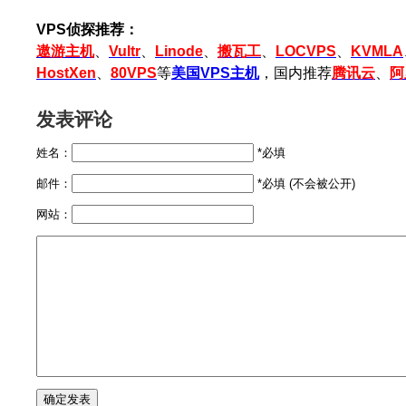
VPS侦探推荐：
遨游主机
、
Vultr
、
Linode
、
搬瓦工
、
LOCVPS
、
KVMLA
HostXen
、
80VPS
等
美国VPS主机
，国内推荐
腾讯云
、
阿
发表评论
姓名：
*必填
邮件：
*必填 (不会被公开)
网站：