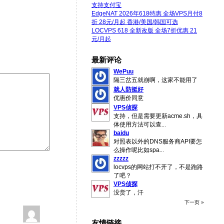
支持支付宝
EdgeNAT 2026年618特惠 全场VPS月付8
折 28元/月起 香港/美国/韩国可选
LOCVPS 618 全新改版 全场7折优惠 21
元/月起
最新评论
WePuu
隔三岔五就崩啊，这家不能用了
就人防挺好
优惠价同意
VPS侦探
支持，但是需要更新acme.sh，具
体使用方法可以查
...
baidu
对照表以外的DNS服务商API要怎
么操作呢比如spa
...
zzzzz
locvps的网站打不开了，不是跑路
了吧？
VPS侦探
没货了，汗
下一页 »
友情链接