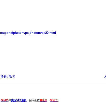
t/coupons/photonvps-photonvps20.html
,
终身
,
限时
、
80VPS
等
美国VPS主机
，国内推荐
腾讯云
、
阿里云
。