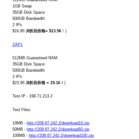
1GB Swap
35GB Disk Space
500GB Bandwidth
2 IPs
$16.95 (
8折后价格= $13.56
！)
ZAP1
512MB Guaranteed RAM
35GB Disk Space
500GB Bandwidth
2 IPs
$23.95 (
8折后价格 = 19.16！
)
Test IP - 199.71.213.2
Test Files:
10MB -
http://208.87.242.2/download10.zip
50MB -
http://208.87.242.2/download50.zip
100MB -
http://208.87.242.2/download100.zip