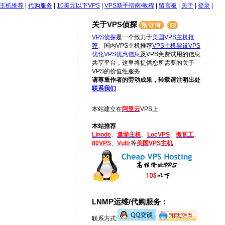
S主机推荐
|
代购服务
|
10美元以下VPS
|
VPS新手指南/教程
|
留言板
|
关于
|
登录
|
关于VPS侦探
VPS侦探
是一个致力于
美国VPS主机推
荐
、国内VPS主机推荐
VPS主机架设
VPS
优化
VPS优惠信息
及VPS免费试用的信息
共享平台，这里将提供您所需要的关于
VPS的价值性服务
请尊重作者的劳动成果，转载请注明出处
联系我们
本站建立在
阿里云
VPS上
本站推荐
Linode
、
遨游主机
、
LocVPS
、
搬瓦工
、
80VPS
、
Vultr
等
美国VPS主机
LNMP运维/代购服务：
联系方式: