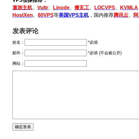
VPS侦探推荐：
遨游主机
、
Vultr
、
Linode
、
搬瓦工
、
LOCVPS
、
KVMLA
HostXen
、
80VPS
等
美国VPS主机
，国内推荐
腾讯云
、
阿
发表评论
姓名：
*必填
邮件：
*必填 (不会被公开)
网站：