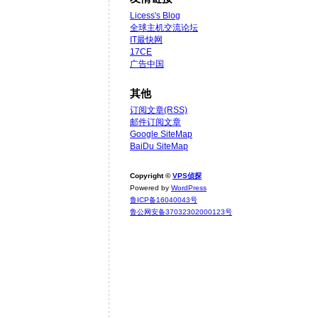
Licess's Blog
全球主机交流论坛
IT最快网
17CE
广告中国
其他
订阅文章(RSS)
邮件订阅文章
Google SiteMap
BaiDu SiteMap
Copyright ©
VPS侦探
Powered by
WordPress
鲁ICP备16040043号
鲁公网安备37032302000123号