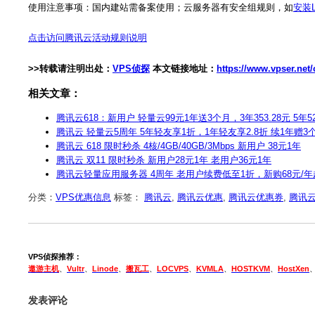
使用注意事项：国内建站需备案使用；云服务器有安全组规则，如
安装L
点击访问腾讯云活动规则说明
>>转载请注明出处：
VPS侦探
本文链接地址：
https://www.vpser.net
相关文章：
腾讯云618：新用户 轻量云99元1年送3个月，3年353.28元 5年5
腾讯云 轻量云5周年 5年轻友享1折，1年轻友享2.8折 续1年赠3个
腾讯云 618 限时秒杀 4核/4GB/40GB/3Mbps 新用户 38元1年
腾讯云 双11 限时秒杀 新用户28元1年 老用户36元1年
腾讯云轻量应用服务器 4周年 老用户续费低至1折，新购68元/
分类：
VPS优惠信息
标签：
腾讯云
,
腾讯云优惠
,
腾讯云优惠券
,
腾讯
VPS侦探推荐：
遨游主机
、
Vultr
、
Linode
、
搬瓦工
、
LOCVPS
、
KVMLA
、
HOSTKVM
、
HostXen
发表评论