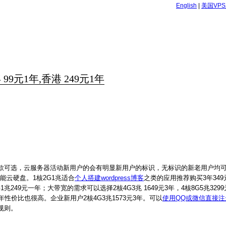
English
|
美国VP
9元1年,香港 249元1年
款可选，云服务器活动新用户的会有明显新用户的标识，无标识的新老用户均可
性能云硬盘。1核2G1兆适合
个人搭建wordpress博客
之类的应用推荐购买3年349
49元一年；大带宽的需求可以选择2核4G3兆 1649元3年，4核8G5兆329
3年性价比也很高。企业新用户2核4G3兆1573元3年。可以
使用QQ或微信直接注
规则。