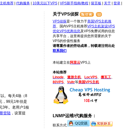
S主机推荐
|
代购服务
|
10美元以下VPS
|
VPS新手指南/教程
|
留言板
|
关于
|
登录
|
关于VPS侦探
VPS侦探
是一个致力于
美国VPS主机推
荐
、国内VPS主机推荐
VPS主机架设
VPS
优化
VPS优惠信息
及VPS免费试用的信息
共享平台，这里将提供您所需要的关于
VPS的价值性服务
请尊重作者的劳动成果，转载请注明出处
联系我们
本站建立在
阿里云
VPS上
本站推荐
Linode
、
遨游主机
、
LocVPS
、
搬瓦工
、
80VPS
、
Vultr
等
美国VPS主机
以。每天4场（8
元，99元1年但是
9元3年。老用户1核
册登陆
，设置提
LNMP运维/代购服务：
联系方式: