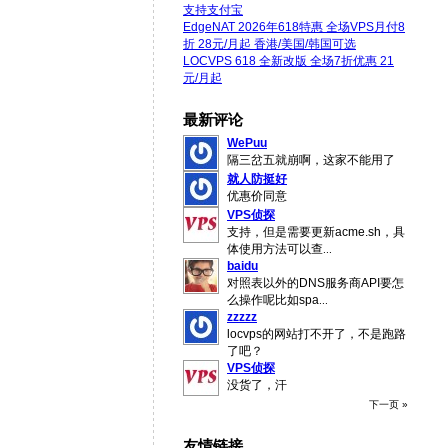
支持支付宝
EdgeNAT 2026年618特惠 全场VPS月付8
折 28元/月起 香港/美国/韩国可选
LOCVPS 618 全新改版 全场7折优惠 21
元/月起
最新评论
WePuu
隔三岔五就崩啊，这家不能用了
就人防挺好
优惠价同意
VPS侦探
支持，但是需要更新acme.sh，具
体使用方法可以查
...
baidu
对照表以外的DNS服务商API要怎
么操作呢比如spa
...
zzzzz
locvps的网站打不开了，不是跑路
了吧？
VPS侦探
没货了，汗
下一页 »
友情链接