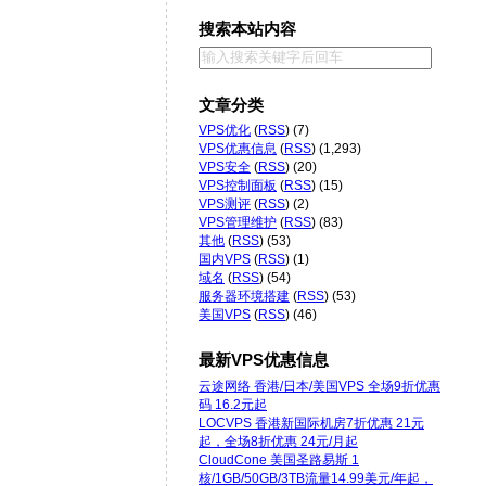
搜索本站内容
文章分类
VPS优化
(
RSS
) (7)
VPS优惠信息
(
RSS
) (1,293)
VPS安全
(
RSS
) (20)
VPS控制面板
(
RSS
) (15)
VPS测评
(
RSS
) (2)
VPS管理维护
(
RSS
) (83)
其他
(
RSS
) (53)
国内VPS
(
RSS
) (1)
域名
(
RSS
) (54)
服务器环境搭建
(
RSS
) (53)
美国VPS
(
RSS
) (46)
最新VPS优惠信息
云途网络 香港/日本/美国VPS 全场9折优惠
码 16.2元起
LOCVPS 香港新国际机房7折优惠 21元
起，全场8折优惠 24元/月起
CloudCone 美国圣路易斯 1
核/1GB/50GB/3TB流量14.99美元/年起，