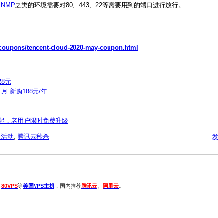
NMP
之类的环境需要对80、443、22等需要用到的端口进行放行。
/coupons/tencent-cloud-2020-may-coupon.html
28元
月 新购188元/年
年起，老用户限时免费升级
云活动
,
腾讯云秒杀
、
80VPS
等
美国VPS主机
，国内推荐
腾讯云
、
阿里云
。