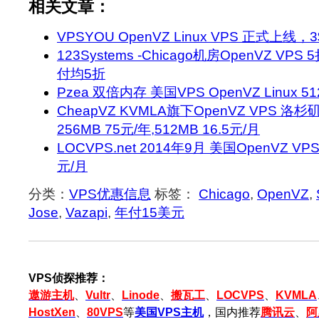
相关文章：
VPSYOU OpenVZ Linux VPS 正式上线，
123Systems -Chicago机房OpenVZ V
付均5折
Pzea 双倍内存 美国VPS OpenVZ Linux 5
CheapVZ KVMLA旗下OpenVZ VPS 
256MB 75元/年,512MB 16.5元/月
LOCVPS.net 2014年9月 美国OpenVZ VP
元/月
分类：
VPS优惠信息
标签：
Chicago
,
OpenVZ
,
Jose
,
Vazapi
,
年付15美元
VPS侦探推荐：
遨游主机
、
Vultr
、
Linode
、
搬瓦工
、
LOCVPS
、
KVMLA
HostXen
、
80VPS
等
美国VPS主机
，国内推荐
腾讯云
、
阿