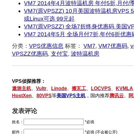
VM7 2014年4月波特温机房 年付5折,月付
VM7(原VPSZZ) 10月美国波特温机房VPS 
或Linux可选 99元起
VM7(原VPSZZ) 全场7折终身优惠码 美国VP
VM7 2014年5月 全场月付7折,年付6折优惠
分类：
VPS优惠信息
标签：
VM7
,
VM7优惠码
,
v
VPSZZ优惠码
,
支付宝
,
波特温机房
VPS侦探推荐：
遨游主机
、
Vultr
、
Linode
、
搬瓦工
、
LOCVPS
、
KVMLA
HostXen
、
80VPS
等
美国VPS主机
，国内推荐
腾讯云
、
阿
发表评论
姓名：
*必填
邮件：
*必填 (不会被公开)