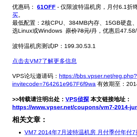
优惠码：
61OFF
- 仅限波特温机房，月付6.1
买
。
最低配置：2核CPU、384MB内存、15GB硬盘
选Linux或Windows
原价78元/月
，优惠后47.58
波特温机房测试IP：199.30.53.1
点击去VM7了解更多信息
VPS论坛邀请码：
https://bbs.vpser.net/reg.php?
invitecode=764261e967F6f9wa
有效期至：2014-6
>>转载请注明出处：
VPS侦探
本文链接地址：
https://www.vpser.net/coupons/vm7-2014-ju
相关文章：
VM7 2014年7月波特温机房 月付季付年付