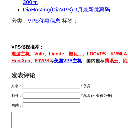
300元
DiaHosting(DiaVPS) 9月最新优惠码
分类：
VPS优惠信息
标签：
VPS侦探推荐：
遨游主机
、
Vultr
、
Linode
、
搬瓦工
、
LOCVPS
、
KVMLA
HostXen
、
80VPS
等
美国VPS主机
，国内推荐
腾讯云
、
阿
发表评论
姓名：
*必填
邮件：
*必填 (不会被公开)
网站：