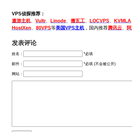
VPS侦探推荐：
遨游主机
、
Vultr
、
Linode
、
搬瓦工
、
LOCVPS
、
KVMLA
HostXen
、
80VPS
等
美国VPS主机
，国内推荐
腾讯云
、
阿
发表评论
姓名：
*必填
邮件：
*必填 (不会被公开)
网站：