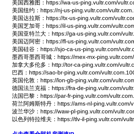
美国西雅图：https://wa-us-ping.vultr.com/vultr.
美国纽约：https://nj-us-ping.vultr.com/vultr.com
美国达拉斯：https://tx-us-ping.vultr.com/vultr.c
美国芝加哥：https://il-us-ping.vultr.com/vultr.co
美国亚特兰大：https://ga-us-ping.vultr.com/vultr
美国迈阿密：https://fl-us-ping.vultr.com/vultr.co
美国硅谷：https://sjo-ca-us-ping.vultr.com/vultr
墨西哥墨西哥城：https://mex-mx-ping.vultr.com/v
加拿大多伦多：http://tor-ca-ping.vultr.com/vultr.
巴西：https://sao-br-ping.vultr.com/vultr.com.1
英国伦敦：https://lon-gb-ping.vultr.com/vultr.co
德国法兰克福：https://fra-de-ping.vultr.com/vult
法国巴黎：https://par-fr-ping.vultr.com/vultr.co
荷兰阿姆斯特丹：https://ams-nl-ping.vultr.com/vu
波兰华沙：https://waw-pl-ping.vultr.com/vultr.c
以色列特拉维夫：https://tlv-il-ping.vultr.com/vult