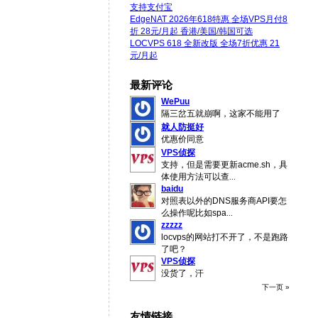
支持支付宝
EdgeNAT 2026年618特惠 全场VPS月付8
折 28元/月起 香港/美国/韩国可选
LOCVPS 618 全新改版 全场7折优惠 21
元/月起
最新评论
WePuu
隔三岔五就崩啊，这家不能用了
就人防挺好
优惠价同意
VPS侦探
支持，但是需要更新acme.sh，具
体使用方法可以查
...
baidu
对照表以外的DNS服务商API要怎
么操作呢比如spa
...
zzzzz
locvps的网站打不开了，不是跑路
了吧？
VPS侦探
没货了，汗
下一页 »
友情链接