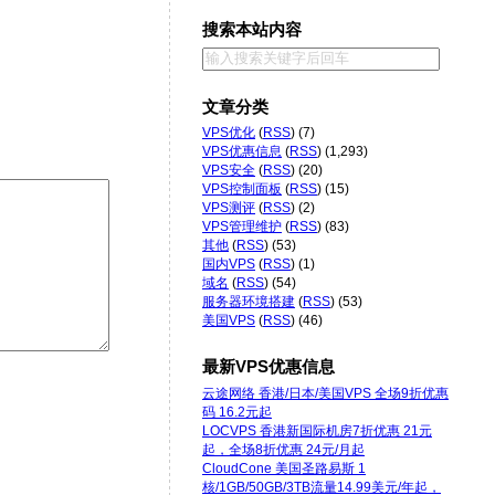
搜索本站内容
文章分类
VPS优化
(
RSS
) (7)
VPS优惠信息
(
RSS
) (1,293)
VPS安全
(
RSS
) (20)
VPS控制面板
(
RSS
) (15)
VPS测评
(
RSS
) (2)
VPS管理维护
(
RSS
) (83)
其他
(
RSS
) (53)
国内VPS
(
RSS
) (1)
域名
(
RSS
) (54)
服务器环境搭建
(
RSS
) (53)
美国VPS
(
RSS
) (46)
最新VPS优惠信息
云途网络 香港/日本/美国VPS 全场9折优惠
码 16.2元起
LOCVPS 香港新国际机房7折优惠 21元
起，全场8折优惠 24元/月起
CloudCone 美国圣路易斯 1
核/1GB/50GB/3TB流量14.99美元/年起，