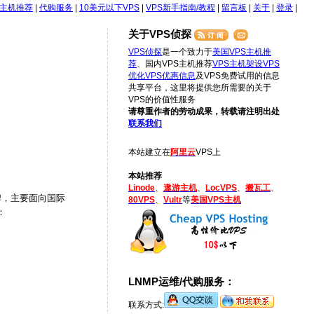
S主机推荐
|
代购服务
|
10美元以下VPS
|
VPS新手指南/教程
|
留言板
|
关于
|
登录
|
关于VPS侦探
VPS侦探
是一个致力于
美国VPS主机推
荐
、国内VPS主机推荐
VPS主机架设
VPS
优化
VPS优惠信息
及VPS免费试用的信息
共享平台，这里将提供您所需要的关于
VPS的价值性服务
请尊重作者的劳动成果，转载请注明出处
联系我们
本站建立在
阿里云
VPS上
本站推荐
Linode
、
遨游主机
、
LocVPS
、
搬瓦工
、
牌，主要面向国际
80VPS
、
Vultr
等
美国VPS主机
：
LNMP运维/代购服务：
联系方式: