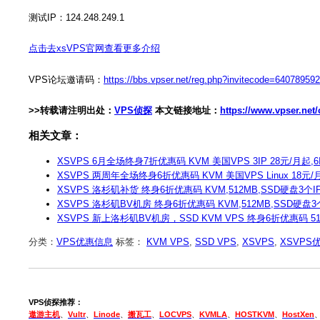
测试IP：124.248.249.1
点击去xsVPS官网查看更多介绍
VPS论坛邀请码：
https://bbs.vpser.net/reg.php?invitecode=64078959
>>转载请注明出处：
VPS侦探
本文链接地址：
https://www.vpser.net
相关文章：
XSVPS 6月全场终身7折优惠码 KVM 美国VPS 3IP 28元/月起,6I
XSVPS 两周年全场终身6折优惠码 KVM 美国VPS Linux 18元/月
XSVPS 洛杉矶补货 终身6折优惠码 KVM,512MB,SSD硬盘3个IP Li
XSVPS 洛杉矶BV机房 终身6折优惠码 KVM,512MB,SSD硬盘3个IP 
XSVPS 新上洛杉矶BV机房，SSD KVM VPS 终身6折优惠码 512
分类：
VPS优惠信息
标签：
KVM VPS
,
SSD VPS
,
XSVPS
,
XSVPS
VPS侦探推荐：
遨游主机
、
Vultr
、
Linode
、
搬瓦工
、
LOCVPS
、
KVMLA
、
HOSTKVM
、
HostXen