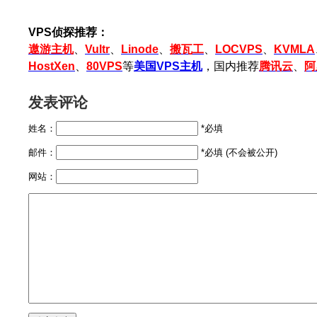
VPS侦探推荐：
遨游主机
、
Vultr
、
Linode
、
搬瓦工
、
LOCVPS
、
KVMLA
HostXen
、
80VPS
等
美国VPS主机
，国内推荐
腾讯云
、
阿
发表评论
姓名：
*必填
邮件：
*必填 (不会被公开)
网站：