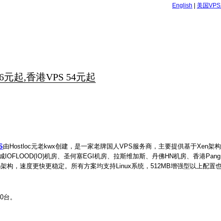
English
|
美国VP
6元起,香港VPS 54元起
S
由Hostloc元老kwx创建，是一家老牌国人VPS服务商，主要提供基于Xen架
凰城IOFLOOD(IO)机房、圣何塞EGI机房、拉斯维加斯、丹佛HN机房、香港Pan
架构，速度更快更稳定。所有方案均支持Linux系统，512MB增强型以上配置也可
50台。