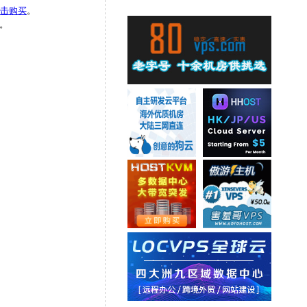
击购买
。
。