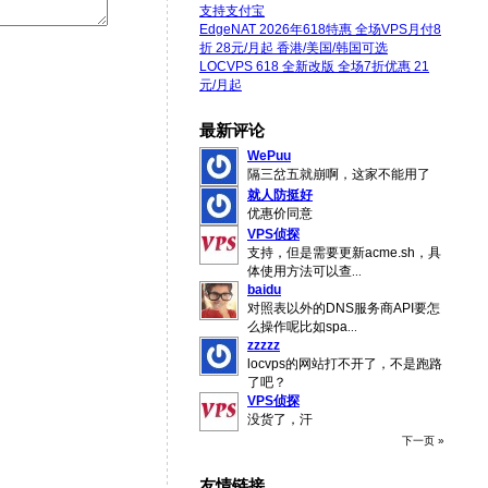
支持支付宝
EdgeNAT 2026年618特惠 全场VPS月付8
折 28元/月起 香港/美国/韩国可选
LOCVPS 618 全新改版 全场7折优惠 21
元/月起
最新评论
WePuu
隔三岔五就崩啊，这家不能用了
就人防挺好
优惠价同意
VPS侦探
支持，但是需要更新acme.sh，具
体使用方法可以查
...
baidu
对照表以外的DNS服务商API要怎
么操作呢比如spa
...
zzzzz
locvps的网站打不开了，不是跑路
了吧？
VPS侦探
没货了，汗
下一页 »
友情链接