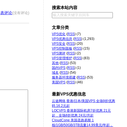
搜索本站内容
发表评论
(没有评论)
文章分类
VPS优化
(
RSS
) (7)
VPS优惠信息
(
RSS
) (1,293)
VPS安全
(
RSS
) (20)
VPS控制面板
(
RSS
) (15)
VPS测评
(
RSS
) (2)
VPS管理维护
(
RSS
) (83)
其他
(
RSS
) (53)
国内VPS
(
RSS
) (1)
域名
(
RSS
) (54)
服务器环境搭建
(
RSS
) (53)
美国VPS
(
RSS
) (46)
最新VPS优惠信息
云途网络 香港/日本/美国VPS 全场9折优惠
码 16.2元起
LOCVPS 香港新国际机房7折优惠 21元
起，全场8折优惠 24元/月起
CloudCone 美国圣路易斯 1
核/1GB/50GB/3TB流量14.99美元/年起，