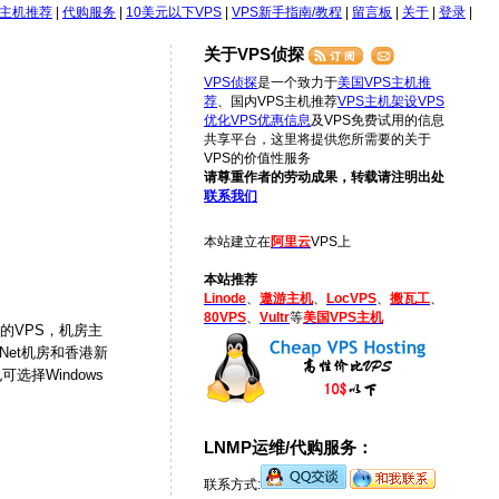
S主机推荐
|
代购服务
|
10美元以下VPS
|
VPS新手指南/教程
|
留言板
|
关于
|
登录
|
关于VPS侦探
VPS侦探
是一个致力于
美国VPS主机推
荐
、国内VPS主机推荐
VPS主机架设
VPS
优化
VPS优惠信息
及VPS免费试用的信息
共享平台，这里将提供您所需要的关于
VPS的价值性服务
请尊重作者的劳动成果，转载请注明出处
联系我们
本站建立在
阿里云
VPS上
本站推荐
Linode
、
遨游主机
、
LocVPS
、
搬瓦工
、
80VPS
、
Vultr
等
美国VPS主机
构的VPS，机房主
gNet机房和香港新
选择Windows
LNMP运维/代购服务：
联系方式: