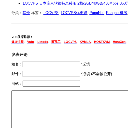
LOCVPS 日本东京软银特惠秒杀 2核/2GB/40GB/450Mbps 3
分类：
其他
标签：
LOCVPS
,
LOCVPS优惠码
,
PangNet
,
Pangnet机房
VPS侦探推荐：
遨游主机
、
Vultr
、
Linode
、
搬瓦工
、
LOCVPS
、
KVMLA
、
HOSTKVM
、
HostXen
发表评论
姓名：
*必填
邮件：
*必填 (不会被公开)
网站：