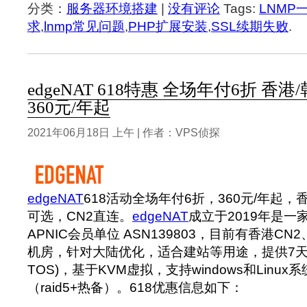
分类：
服务器环境搭建
|
没有评论
Tags:
LNMP
求
,
lnmp常见问题
,
PHP扩展安装
,
SSL续期失败
.
edgeNAT 618特惠 全场年付6折 香港
360元/年起
2021年06月18日 上午 | 作者：VPS侦探
edgeNAT
618活动全场年付6折，360元/年起
可选，CN2直连。
edgeNAT
成立于2019年是一
APNIC会员单位 ASN139803，目前有香港CN
机房，针对大陆优化，适合建站等用途，提供7天
TOS)，基于KVM虚拟，支持windows和Linu
（raid5+热备）。618优惠信息如下：