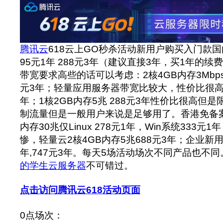
腾讯云
618云上GO秒杀活动新用户购买入门款国
95元1年 288元3年（建议直接3年，买1年的
带宽要求高些的话可以考虑：2核4GB内存3Mbps带
元3年；轻量应用服务器带宽比较大，性价比很高：1
年；1核2GB内存5兆 288元3年性价比很高但是
制流量但是一般用户来说是足够用了。香港免备案
内存30兆仅Linux 278元1年，Win系统333
惨，轻量云2核4GB内存5兆688元3年；企业新用户
年,747元3年。每天5场活动场次不同产品也不
的学生云服务器
不可错过。
点击访问腾讯云618活动页面
0点场次：