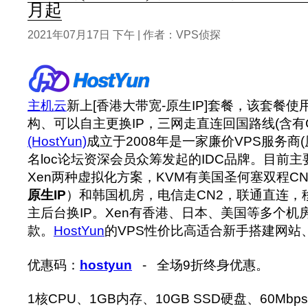
月起
2021年07月17日 下午 | 作者：VPS侦探
主机云
新上[香港大带宽-原生IP]套餐，该套餐使用SSD
构、可以自主更换IP，三网走直连回国路线(含有C
(HostYun)
成立于2008年是一家廉价VPS服务商(原h
名loc论坛资深会员众筹发起的IDC品牌。目前主
Xen两种虚拟化方案，KVM有美国圣何塞双程C
原生IP
）和韩国机房，电信走CN2，联通直连，
主后台换IP。Xen有香港、日本、美国等多个机
款。
HostYun
的VPS性价比高适合新手搭建网站、
优惠码：
hostyun
- 全场9折终身优惠。
1核CPU、1GB内存、10GB SSD硬盘、60Mbps