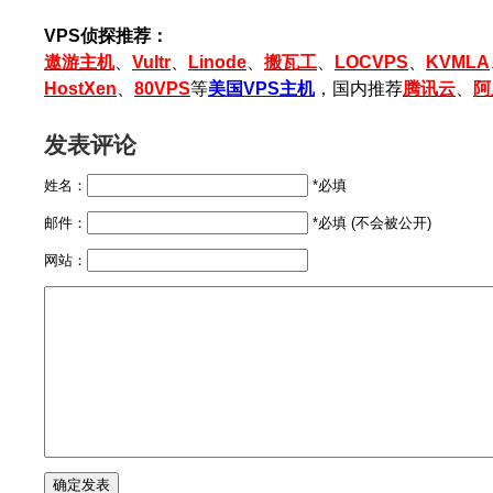
VPS侦探推荐：
遨游主机
、
Vultr
、
Linode
、
搬瓦工
、
LOCVPS
、
KVMLA
HostXen
、
80VPS
等
美国VPS主机
，国内推荐
腾讯云
、
阿
发表评论
姓名：
*必填
邮件：
*必填 (不会被公开)
网站：