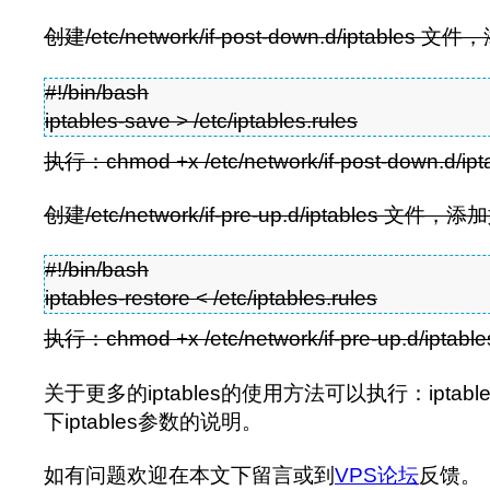
创建/etc/network/if-post-down.d/iptable
#!/bin/bash
iptables-save > /etc/iptables.rules
执行：chmod +x /etc/network/if-post-down.
创建/etc/network/if-pre-up.d/iptables 文
#!/bin/bash
iptables-restore < /etc/iptables.rules
执行：chmod +x /etc/network/if-pre-up.d/ip
关于更多的iptables的使用方法可以执行：iptable
下iptables参数的说明。
如有问题欢迎在本文下留言或到
VPS论坛
反馈。