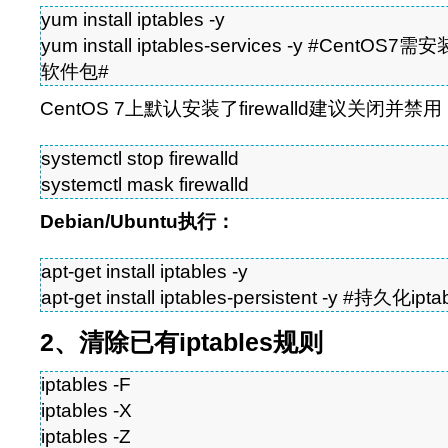
yum install iptables -y
yum install iptables-services -y #CentOS7需
软件包#
CentOS 7上默认安装了firewalld建议关闭并禁用
systemctl stop firewalld
systemctl mask firewalld
Debian/Ubuntu执行：
apt-get install iptables -y
apt-get install iptables-persistent -y #持久化
2、清除已有iptables规则
iptables -F
iptables -X
iptables -Z