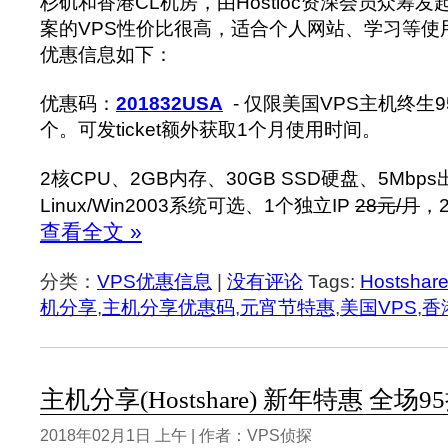
杉矶和香港CL机房，由Hostloc资深会员众筹发
案的VPS性价比很高，适合个人网站、学习等使用
优惠信息如下：
优惠码：
201832USA
- 仅限美国VPS主机终生
个。可发ticket额外获取1个月使用时间。
2核CPU、2GB内存、30GB SSD硬盘、5Mbp
Linux/Win2003系统可选、1个独立IP
28元/月
，2
查看全文 »
分类：
VPS优惠信息
|
没有评论
Tags:
Hostshar
机分享
,
主机分享优惠码
,
元宵节特惠
,
美国VPS
,
香
主机分享(Hostshare) 新年特惠 全场
2018年02月1日 上午 | 作者：VPS侦探