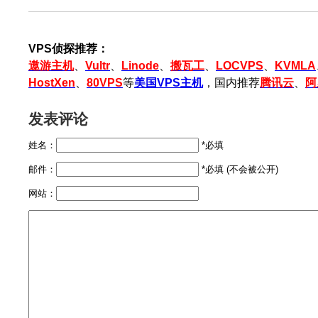
VPS侦探推荐：
遨游主机
、
Vultr
、
Linode
、
搬瓦工
、
LOCVPS
、
KVMLA
HostXen
、
80VPS
等
美国VPS主机
，国内推荐
腾讯云
、
阿
发表评论
姓名：
*必填
邮件：
*必填 (不会被公开)
网站：