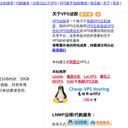
S主机推荐
|
代购服务
|
10美元以下VPS
|
VPS新手指南/教程
|
留言板
|
关于
|
登录
|
关于VPS侦探
VPS侦探
是一个致力于
美国VPS主机推
荐
、国内VPS主机推荐
VPS主机架设
VPS
优化
VPS优惠信息
及VPS免费试用的信息
共享平台，这里将提供您所需要的关于
VPS的价值性服务
请尊重作者的劳动成果，转载请注明出处
联系我们
本站建立在
阿里云
VPS上
本站推荐
Linode
、
遨游主机
、
LocVPS
、
搬瓦工
、
GB内存、20GB
80VPS
、
Vultr
等
美国VPS主机
E面板，目前有俄
相对来说要便宜些。
LNMP运维/代购服务：
联系方式: