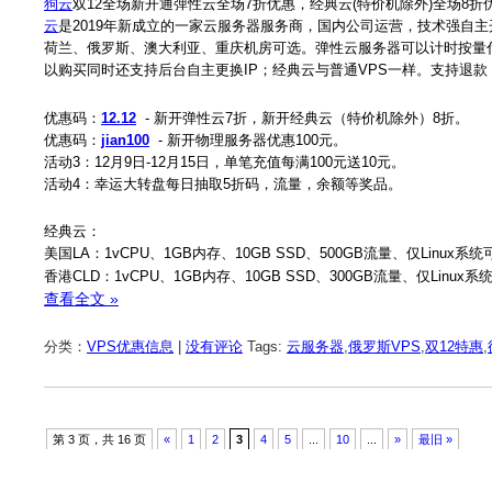
狗云
双12全场新开通弹性云全场7折优惠，经典云(特价机除外)全场8
云
是2019年新成立的一家云服务器服务商，国内公司运营，技术强自
荷兰、俄罗斯、澳大利亚、重庆机房可选。弹性云服务器可以计时按量
以购买同时还支持后台自主更换IP；经典云与普通VPS一样。支持退
优惠码：
12.12
- 新开弹性云7折，新开经典云（特价机除外）8折。
优惠码：
jian100
- 新开物理服务器优惠100元。
活动3：12月9日-12月15日，单笔充值每满100元送10元。
活动4：幸运大转盘每日抽取5折码，流量，余额等奖品。
经典云：
美国LA：1vCPU、1GB内存、10GB SSD、500GB流量、仅Linux系
香港CLD：1vCPU、1GB内存、10GB SSD、300GB流量、仅Linux
查看全文 »
分类：
VPS优惠信息
|
没有评论
Tags:
云服务器
,
俄罗斯VPS
,
双12特惠
,
第 3 页，共 16 页
«
1
2
3
4
5
...
10
...
»
最旧 »