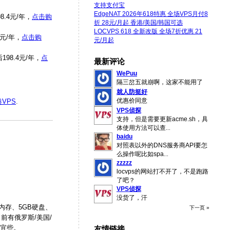
支持支付宝
EdgeNAT 2026年618特惠 全场VPS月付8
8.4元/年，
点击购
折 28元/月起 香港/美国/韩国可选
LOCVPS 618 全新改版 全场7折优惠 21
4元/年，
点击购
元/月起
198.4元/年，
点
最新评论
WePuu
隔三岔五就崩啊，这家不能用了
就人防挺好
优惠价同意
VPS
.
VPS侦探
支持，但是需要更新acme.sh，具
体使用方法可以查
...
baidu
对照表以外的DNS服务商API要怎
么操作呢比如spa
...
zzzzz
locvps的网站打不开了，不是跑路
了吧？
VPS侦探
没货了，汗
内存、5GB硬盘、
下一页 »
前有俄罗斯/美国/
便宜些。
友情链接