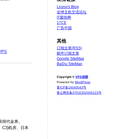
Licess's Blog
全球主机交流论坛
IT最快网
17CE
广告中国
其他
订阅文章(RSS)
VPS
.
邮件订阅文章
Google SiteMap
BaiDu SiteMap
Copyright ©
VPS侦探
Powered by
WordPress
鲁ICP备16040043号
鲁公网安备37032302000123号
单获得代金券。
C3)机房、日本