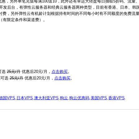
折优惠，另外单笔充值每满100送10，此外还有幸运大转盘每日抽取5折码、流量
主开发后台，有弹性云服务器和经典云服务器两种类型，目前有香港、日本、韩
付费，另外弹性云有机龄计划根据持有时间的不同每小时有不同额度的免费流
款（有限定条件和渠道费）。
统可选
25元/月
优惠后20元/月，
点击购买
。
系统可选
25元/月
优惠后20元/月，
点击购买
。
德国VPS
,
日本VPS
,
澳大利亚VPS
,
狗云
,
狗云优惠码
,
美国VPS
,
香港VPS
.