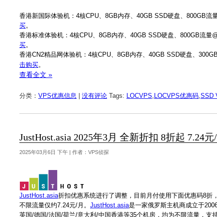
香港新国际体验机：4核CPU、8GB内存、40GB SSD硬盘、800GB流量@1
买
。
香港标准体验机：4核CPU、8GB内存、40GB SSD硬盘、800GB流量@30
买
。
香港CN2精品网体验机：4核CPU、8GB内存、40GB SSD硬盘、300GB流
击购买
。
查看全文 »
分类：
VPS优惠信息
|
没有评论
Tags:
LOCVPS
,
LOCVPS优惠码
,
SSD 
JustHost.asia 2025年3月 全新折扣 8折起
2025年03月6日 下午 | 作者：VPS侦探
JustHost.asia
折扣优惠系统进行了调整，目前月付使用下面优惠码8折，年
不限流量仅约7.24元/月。
JustHost.asia
是一家俄罗斯主机商成立于200
英国/德国/法国/荷兰/意大利/中国香港等35个机房，均为不限流量，