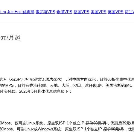
t.ru
,
JustHost优惠码
,
俄罗斯VPS
,
希腊VPS
,
德国VPS
,
美国VPS
,
英国VPS
,
荷兰
9元/月起
IP（双ISP）IP 电信暂无国内优化
），对中国方向优化，目前65折优惠中优惠
构的VPS，目前有香港(邦联、云地、大埔、沙田、湾仔)机房、美国洛杉矶(MC、
持支付宝付款。2025年5月具体优惠信息如下：
Mbps、仅可选Linux系统、原生双ISP 1个独立IP
原价60元/月
，优惠后39元/
Mbps、可选Linux或Windows系统、原生双ISP 1个独立IP
原价90元/月
，优惠