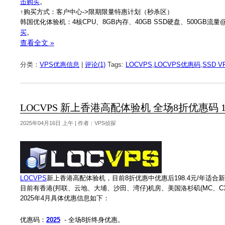
击购买
。
↑购买方式：客户中心->限期限量特惠计划（秒杀区）
韩国优化体验机：4核CPU、8GB内存、40GB SSD硬盘、500GB流量@30
买
。
查看全文 »
分类：
VPS优惠信息
|
评论(1)
Tags:
LOCVPS
,
LOCVPS优惠码
,
SSD V
LOCVPS 新上香港高配体验机 全场8折优惠码 19
2025年04月16日 上午 | 作者：VPS侦探
LOCVPS
新上香港高配体验机，目前8折优惠中优惠后198.4元/年适合
目前有香港(邦联、云地、大埔、沙田、湾仔)机房、美国洛杉矶(MC、C3)
2025年4月具体优惠信息如下：
优惠码：
2025
- 全场8折终身优惠。