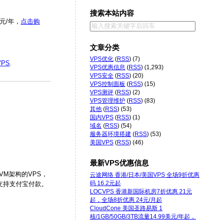
搜索本站内容
4元/年，
点击购
文章分类
VPS优化
(
RSS
) (7)
PS
.
VPS优惠信息
(
RSS
) (1,293)
VPS安全
(
RSS
) (20)
VPS控制面板
(
RSS
) (15)
VPS测评
(
RSS
) (2)
VPS管理维护
(
RSS
) (83)
其他
(
RSS
) (53)
国内VPS
(
RSS
) (1)
域名
(
RSS
) (54)
服务器环境搭建
(
RSS
) (53)
美国VPS
(
RSS
) (46)
最新VPS优惠信息
VM架构的VPS，
云途网络 香港/日本/美国VPS 全场9折优惠
码 16.2元起
，支持支付宝付款。
LOCVPS 香港新国际机房7折优惠 21元
起，全场8折优惠 24元/月起
CloudCone 美国圣路易斯 1
核/1GB/50GB/3TB流量14.99美元/年起，