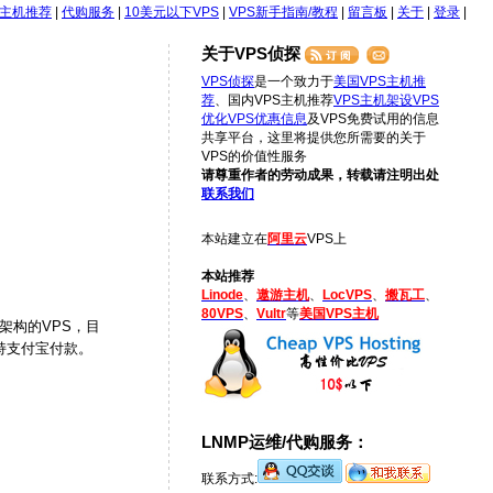
S主机推荐
|
代购服务
|
10美元以下VPS
|
VPS新手指南/教程
|
留言板
|
关于
|
登录
|
关于VPS侦探
VPS侦探
是一个致力于
美国VPS主机推
荐
、国内VPS主机推荐
VPS主机架设
VPS
优化
VPS优惠信息
及VPS免费试用的信息
共享平台，这里将提供您所需要的关于
VPS的价值性服务
请尊重作者的劳动成果，转载请注明出处
联系我们
本站建立在
阿里云
VPS上
本站推荐
Linode
、
遨游主机
、
LocVPS
、
搬瓦工
、
80VPS
、
Vultr
等
美国VPS主机
架构的VPS，目
支持支付宝付款。
LNMP运维/代购服务：
联系方式: