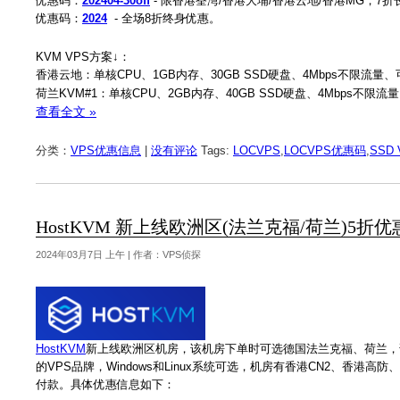
优惠码：
202404-30off
- 限香港荃湾/香港大埔/香港云地/香港MG，7
优惠码：
2024
- 全场8折终身优惠。
KVM VPS方案↓：
香港云地：单核CPU、1GB内存、30GB SSD硬盘、4Mbps不限流量、可选
荷兰KVM#1：单核CPU、2GB内存、40GB SSD硬盘、4Mbps不限流量、
查看全文 »
分类：
VPS优惠信息
|
没有评论
Tags:
LOCVPS
,
LOCVPS优惠码
,
SSD 
HostKVM 新上线欧洲区(法兰克福/荷兰)5折优
2024年03月7日 上午 | 作者：VPS侦探
HostKVM
新上线欧洲区机房，该机房下单时可选德国法兰克福、荷兰，
的VPS品牌，Windows和Linux系统可选，机房有香港CN2、香
付款。‍具体优惠信息如下：