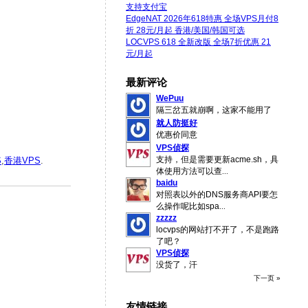
支持支付宝
EdgeNAT 2026年618特惠 全场VPS月付8
折 28元/月起 香港/美国/韩国可选
LOCVPS 618 全新改版 全场7折优惠 21
元/月起
最新评论
WePuu
隔三岔五就崩啊，这家不能用了
就人防挺好
优惠价同意
VPS侦探
支持，但是需要更新acme.sh，具
S
,
香港VPS
.
体使用方法可以查
...
baidu
对照表以外的DNS服务商API要怎
么操作呢比如spa
...
zzzzz
locvps的网站打不开了，不是跑路
了吧？
VPS侦探
没货了，汗
下一页 »
友情链接