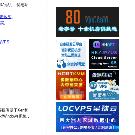
37元/月
，优惠后
击购买
。
买
。
VPS
.
要提供基于Xen和
Windows系统，