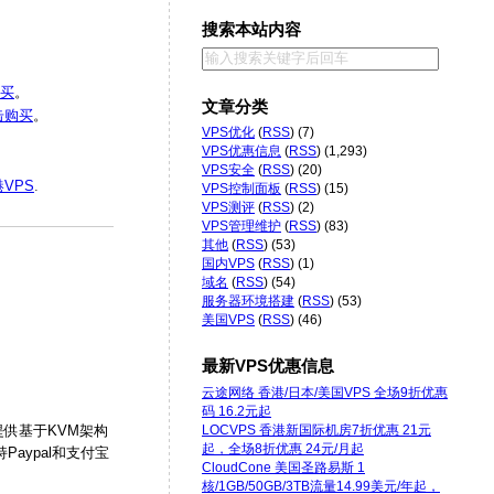
搜索本站内容
买
。
文章分类
击购买
。
VPS优化
(
RSS
) (7)
VPS优惠信息
(
RSS
) (1,293)
VPS安全
(
RSS
) (20)
VPS
.
VPS控制面板
(
RSS
) (15)
VPS测评
(
RSS
) (2)
VPS管理维护
(
RSS
) (83)
其他
(
RSS
) (53)
国内VPS
(
RSS
) (1)
域名
(
RSS
) (54)
服务器环境搭建
(
RSS
) (53)
美国VPS
(
RSS
) (46)
最新VPS优惠信息
云途网络 香港/日本/美国VPS 全场9折优惠
码 16.2元起
LOCVPS 香港新国际机房7折优惠 21元
提供基于KVM架构
起，全场8折优惠 24元/月起
aypal和支付宝
CloudCone 美国圣路易斯 1
核/1GB/50GB/3TB流量14.99美元/年起，