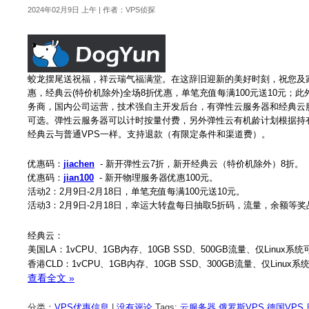
2024年02月9日 上午 | 作者：VPS侦探
蛟龙摆尾送祝福，祥云瑞气福满堂。在这辞旧迎新的美好时刻，祝您及
惠，经典云(特价机除外)全场8折优惠，单笔充值每满100元送10元
务商，国内公司运营，技术强自主开发后台，有弹性云服务器和经典云
可选。弹性云服务器可以计时按量付费，另外弹性云有机龄计划根据持
经典云与普通VPS一样。支持退款（有限定条件和渠道费）。
优惠码：
jiachen
- 新开弹性云7折，新开经典云（特价机除外）8折。
优惠码：
jian100
- 新开物理服务器优惠100元。
活动2：2月9日-2月18日，单笔充值每满100元送10元。
活动3：2月9日-2月18日，幸运大转盘每日抽取5折码，流量，余额等奖
经典云：
美国LA：1vCPU、1GB内存、10GB SSD、500GB流量、仅Linux系
香港CLD：1vCPU、1GB内存、10GB SSD、300GB流量、仅Linux
查看全文 »
分类：
VPS优惠信息
|
没有评论
Tags:
云服务器
,
俄罗斯VPS
,
德国VPS
,