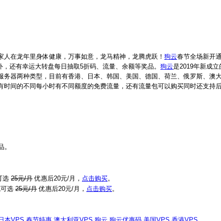
家人在龙年里身体健康，万事如意，龙马精神，龙腾虎跃！
狗云
春节全场新开通
；此外，还有幸运大转盘每日抽取5折码、流量、余额等奖品。
狗云
是2019年新成
服务器两种类型，目前有香港、日本、韩国、美国、德国、荷兰、俄罗斯、澳
有时间的不同每小时有不同额度的免费流量，还有流量包可以购买同时还支持后
品。
统可选
25元/月
优惠后20元/月，
点击购买
。
系统可选
25元/月
优惠后20元/月，
点击购买
。
日本VPS
,
春节特惠
,
澳大利亚VPS
,
狗云
,
狗云优惠码
,
美国VPS
,
香港VPS
.