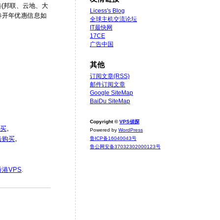
港(邦联、云地、大
Licess's Blog
新春开年优惠信息如
全球主机交流论坛
IT最快网
17CE
广告中国
其他
订阅文章(RSS)
邮件订阅文章
Google SiteMap
BaiDu SiteMap
Copyright ©
VPS侦探
买
。
Powered by
WordPress
击购买
。
鲁ICP备16040043号
鲁公网安备37032302000123号
香港VPS
.