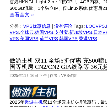
香港HKNGL-Light-2-b：1核CPU、4GB内存、
600GB流量、1个独立IP、仅Linux系统 优惠后2
查看全文 »
分类：
VPS优惠信息
|
没有评论
Tags:
LOCVPS
,
VPS
,
全球云
,
德国VPS
,
支付宝
,
新加坡VPS
,
日本V
VPS
,
美国VPS
,
荷兰VPS
,
韩国VPS
,
香港VPS
.
傲游主机 双11 全场6折优惠 充500赠1
国等机房 CN2/CN2 GIA线路等 36元
2025年11月16日 下午 | 作者：VPS侦探
2025年
遨游主机
双11全场云主机6折优惠码，