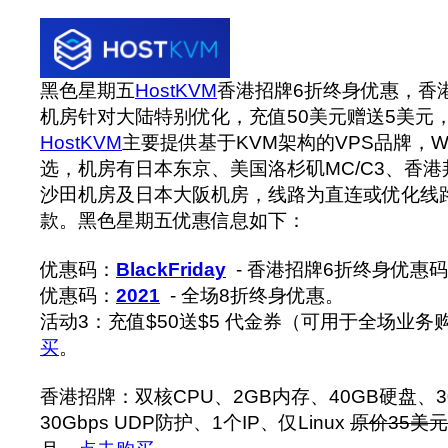
黑色星期五
HostKVM
香港招牌6折终身优惠，香
机房针对大陆特别优化，充值50美元赠送5美元
HostKVM
主要提供基于KVM架构的VPS品牌，Win
选，机房有日本东京、美国洛杉矶MC/C3、香港邦联
沙田机房及日本大阪机房，线路为直连或优化线
款。‍黑色星期五优惠信息如下：
优惠码：
BlackFriday
- 香港招牌6折终身优惠
优惠码：
2021
- 全场8折终身优惠。
活动3：充值$50送$5 代金券（可用于全场业务
买
。
香港招牌：双核CPU、2GB内存、40GB硬盘、30
30Gbps UDP防护、1个IP、仅Linux
原价35美元