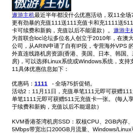
遨游主机
最近半年都没什么优惠活动，双11全场7
更有劲暴的充值111送111充值卡和充1111送5
卡可续费和新购，充值以后不能退款）。
遨游主
为首联合loc论坛多位名人创立于2010年，在
公司，从ARIN申请了自有IP段，专营海外VPS
外直连线路机房资源(香港、美国、日本、韩国
房)，可以选择Linux系统或Windows系统，支
11具体优惠信息如下：
优惠码：
1111
- 全场75折促销。
活动2：11月11日，充值单笔111元即可获赠1
单笔1111元即可获赠511元充值卡一张。 (每
于续费和新购，充值以后不能退款）
KVM香港荃湾机房SSD：双核CPU、2GB内存、4
5Mbps带宽出口200GB月流量、Windows/Linu