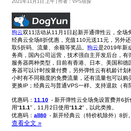
2021年11月1日 上午 | 作者：VPS侦探
狗云
双11活动从11月1日起新开通弹性云，全场
经典云全场8折优惠，充值110元送11元，另外
取5折码、流量、余额等奖品。
狗云
是2019年
务商，国内公司运营，技术强自主开发后台，有
服务器两种类型，目前有香港、日本、美国和德
务器可以计时按量付费，另外弹性云有机龄计划
小时有不同额度的免费流量，还有流量包可以购
更换IP；经典云与普通VPS一样。支持退款（
优惠码：
11.10
- 新开弹性云全场免设置费并6折
用“
11.1
”，11月2日使用“
11.2
”，以此类推。
优惠码：
all80
- 新开经典云（特价机除外）8折
查看全文 »