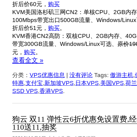
折后价60元，
购买
KVM美国洛杉矶三网CN2：单核CPU、2GB内存
100Mbps带宽出口500GB流量、Windows/Lin
折后价51元，
购买
。
KVM香港CN2高防：双核CPU、2GB内存、40GB
带宽300GB流量、Windows/Linux可选、
原价19
元，
购买
。
查看全文 »
分类：
VPS优惠信息
|
没有评论
Tags:
傲游主机
,
特惠
,
支付宝
,
新加坡VPS
,
日本VPS
,
美国VPS
,
荷兰
SSD VPS
,
香港VPS
.
狗云 双11 弹性云6折优惠免设置费,
110送11,抽奖